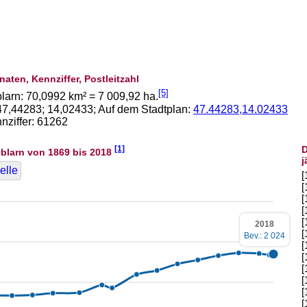
naten, Kennziffer, Postleitzahl
[5]
larn:
70,0992
km² =
7 009,92
ha.
47,44283
;
14,02433
; Auf dem Stadtplan:
47.44283,14.02433
ziffer: 61262
[1]
D
blarn von 1869 bis 2018
j
elle
[
[
[
[
[
2018
[
Bev.: 2 024
[
[
[
[
[
[