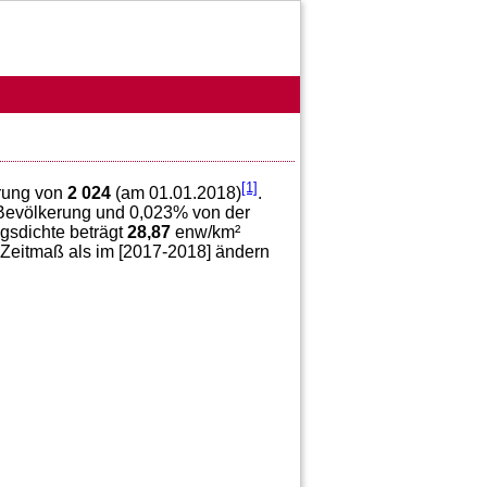
[1]
erung von
2 024
(am 01.01.2018)
.
evölkerung und
0,023
% von der
gsdichte beträgt
28,87
enw/km²
 Zeitmaß als im [2017-2018] ändern