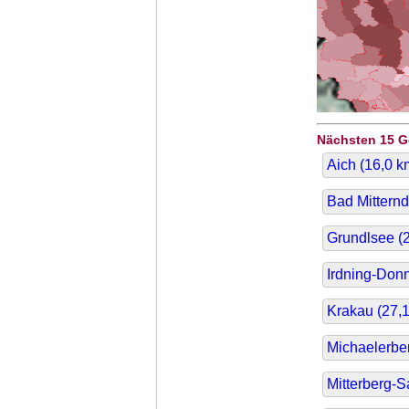
Nächsten 15 
Aich (
16,0
k
Bad Mitterndo
Grundlsee (
Irdning-Donn
Krakau (
27,
Michaelerbe
Mitterberg-S