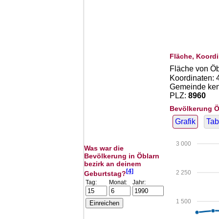
Fläche, Koordi
Fläche von Öb
Koordinaten:
Gemeinde kenn
PLZ:
8960
Bevölkerung Ö
Grafik
Tab
3 000
Was war die
Bevölkerung in Öblarn
bezirk an deinem
[4]
2 250
Geburtstag?
Tag:
Monat:
Jahr:
1 500