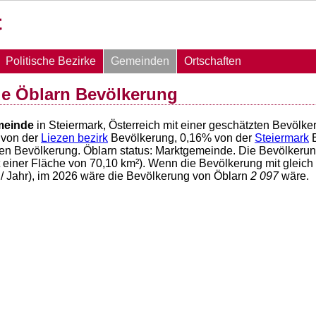
Politische Bezirke
Gemeinden
Ortschaften
e Öblarn Bevölkerung
einde
in Steiermark, Österreich mit einer geschätzten Bevölk
von der
Liezen bezirk
Bevölkerung,
0,16
% von der
Steiermark
B
hen Bevölkerung. Öblarn status: Marktgemeinde. Die Bevölkerun
t einer Fläche von
70,10
km²). Wenn die Bevölkerung mit gleich
/ Jahr), im 2026 wäre die Bevölkerung von Öblarn
2 097
wäre.