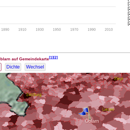
[
[
[
[
[
1890
1910
1930
1950
1970
1990
2010
[1][2]
Öblarn auf Gemeindekarte
Dichte
Wechsel
Öblarn