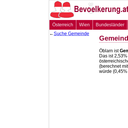
Österreich
Wien
Bundesländer
←
Suche Gemeinde
Gemeind
Öblarn ist
Gem
Das ist
2,53
% 
österreichisc
(berechnet mi
würde (
0,45
% 