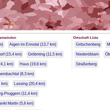
Gemeinden
Ortschaft Liste
m)
Aigen im Ennstal (
13,7
km)
Gritschenberg
M
rf (
15,4
km)
Gröbming (
11,5
km)
Niederöblarn
Öb
24,1
km)
Haus (
19,6
km)
Straßerberg
ersbachtal (
8,3
km)
1
km)
Lassing (
20,4
km)
rg-Pruggern (
11,4
km)
ankt Martin (
5,6
km)