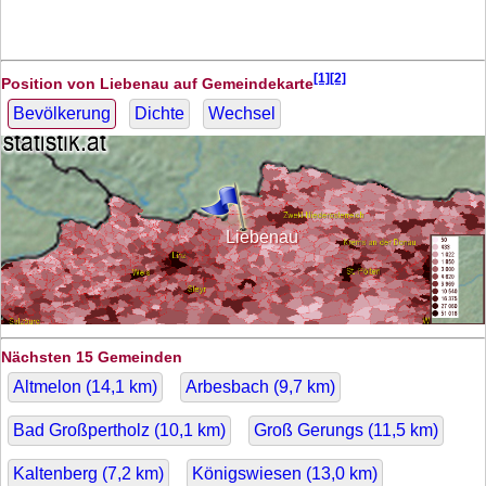
[1][2]
Position von Liebenau auf Gemeindekarte
Bevölkerung
Dichte
Wechsel
Liebenau
Nächsten 15 Gemeinden
Altmelon (
14,1
km)
Arbesbach (
9,7
km)
Bad Großpertholz (
10,1
km)
Groß Gerungs (
11,5
km)
Kaltenberg (
7,2
km)
Königswiesen (
13,0
km)