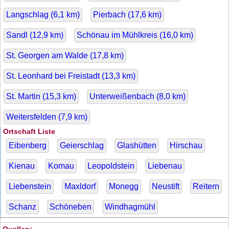
Langschlag (
6,1
km)
Pierbach (
17,6
km)
Sandl (
12,9
km)
Schönau im Mühlkreis (
16,0
km)
St. Georgen am Walde (
17,8
km)
St. Leonhard bei Freistadt (
13,3
km)
St. Martin (
15,3
km)
Unterweißenbach (
8,0
km)
Weitersfelden (
7,9
km)
Ortschaft Liste
Eibenberg
Geierschlag
Glashütten
Hirschau
Kienau
Komau
Leopoldstein
Liebenau
Liebenstein
Maxldorf
Monegg
Neustift
Reitern
Schanz
Schöneben
Windhagmühl
Quellen: