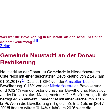
Was war die Bevölkerung in Neustadtl an der Donau bezirk an
[4]
deinem Geburtstag?
Zeige
Gemeinde Neustadtl an der Donau
Bevölkerung
Neustadtl an der Donau ist
Gemeinde
in Niederösterreich,
Österreich mit einer geschätzten Bevölkerung von
2 143
(am
[1]
01.01.2018)
. Das ist
1,86
% von der
Amstetten bezirk
Bevölkerung,
0,13
% von der
Niederösterreich
Bevölkerung
und
0,024
% von der österreichischen Bevölkerung. Neustadtl
an der Donau status: Marktgemeinde. Die Bevölkerungsdichte
beträgt
44,75
enw/km² (berechnet mit einer Fläche von
47,89
km²). Wenn die Bevölkerung mit gleich Zeitmaß als im [2017-
2018] ändern würde (
0,14
% / Jahr), im 2026 wäre die