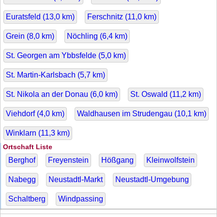
Euratsfeld (
13,0
km)
Ferschnitz (
11,0
km)
Grein (
8,0
km)
Nöchling (
6,4
km)
St. Georgen am Ybbsfelde (
5,0
km)
St. Martin-Karlsbach (
5,7
km)
St. Nikola an der Donau (
6,0
km)
St. Oswald (
11,2
km)
Viehdorf (
4,0
km)
Waldhausen im Strudengau (
10,1
km)
Winklarn (
11,3
km)
Ortschaft Liste
Berghof
Freyenstein
Hößgang
Kleinwolfstein
Nabegg
Neustadtl-Markt
Neustadtl-Umgebung
Schaltberg
Windpassing