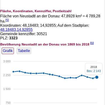
Fläche, Koordinaten, Kennziffer, Postleitzahl
Fläche von Neustadtl an der Donau:
47,8928
km² =
4 789,28
[5]
ha.
Koordinaten:
48,18483
;
14,92855
; Auf dem Stadtplan:
48.18483,14.92855
Gemeinde kennziffer: 30521
PLZ:
3323
[1]
Bevölkerung Neustadtl an der Donau von 1869 bis 2018
Grafik
Tabelle
3 000
2018
Bev.: 2 143
2 250
1 500
750