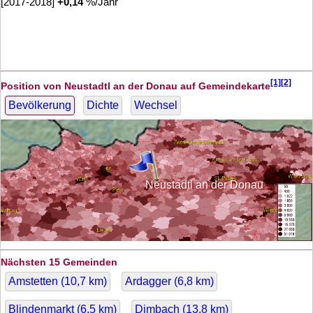
[2017-2018]
+
0,14
%/Jahr
[1][2]
Position von Neustadtl an der Donau auf Gemeindekarte
Bevölkerung
Dichte
Wechsel
Neustadtl an der Donau
Nächsten 15 Gemeinden
Amstetten (
10,7
km)
Ardagger (
6,8
km)
Blindenmarkt (
6,5
km)
Dimbach (
13,8
km)