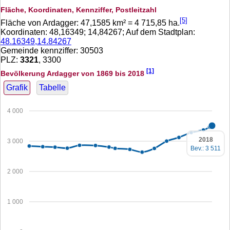
Fläche, Koordinaten, Kennziffer, Postleitzahl
[5]
Fläche von Ardagger:
47,1585
km² =
4 715,85
ha.
Koordinaten:
48,16349
;
14,84267
; Auf dem Stadtplan:
48.16349,14.84267
Gemeinde kennziffer: 30503
PLZ:
3321
, 3300
[1]
Bevölkerung Ardagger von 1869 bis 2018
Grafik
Tabelle
4 000
2018
3 000
Bev.: 3 511
2 000
1 000