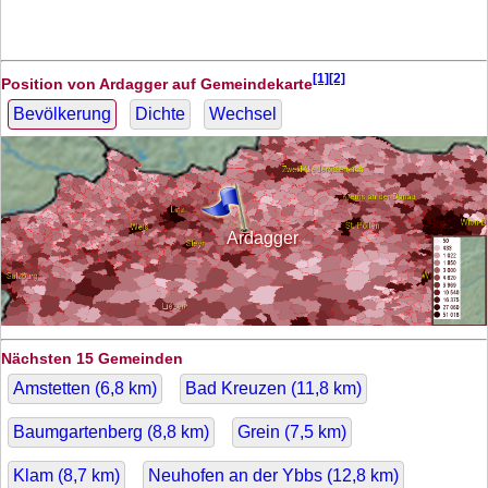
[1][2]
Position von Ardagger auf Gemeindekarte
Bevölkerung
Dichte
Wechsel
Ardagger
Nächsten 15 Gemeinden
Amstetten (
6,8
km)
Bad Kreuzen (
11,8
km)
Baumgartenberg (
8,8
km)
Grein (
7,5
km)
Klam (
8,7
km)
Neuhofen an der Ybbs (
12,8
km)