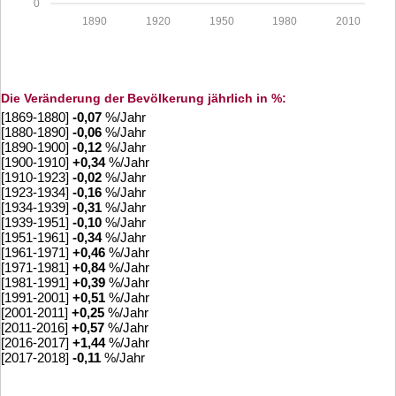
0
1890
1920
1950
1980
2010
Die Veränderung der Bevölkerung jährlich in %:
[1869-1880]
-0,07
%/Jahr
[1880-1890]
-0,06
%/Jahr
[1890-1900]
-0,12
%/Jahr
[1900-1910]
+
0,34
%/Jahr
[1910-1923]
-0,02
%/Jahr
[1923-1934]
-0,16
%/Jahr
[1934-1939]
-0,31
%/Jahr
[1939-1951]
-0,10
%/Jahr
[1951-1961]
-0,34
%/Jahr
[1961-1971]
+
0,46
%/Jahr
[1971-1981]
+
0,84
%/Jahr
[1981-1991]
+
0,39
%/Jahr
[1991-2001]
+
0,51
%/Jahr
[2001-2011]
+
0,25
%/Jahr
[2011-2016]
+
0,57
%/Jahr
[2016-2017]
+
1,44
%/Jahr
[2017-2018]
-0,11
%/Jahr