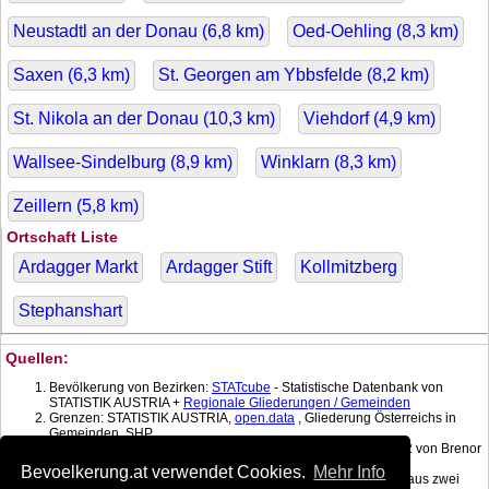
Neustadtl an der Donau (
6,8
km)
Oed-Oehling (
8,3
km)
Saxen (
6,3
km)
St. Georgen am Ybbsfelde (
8,2
km)
St. Nikola an der Donau (
10,3
km)
Viehdorf (
4,9
km)
Wallsee-Sindelburg (
8,9
km)
Winklarn (
8,3
km)
Zeillern (
5,8
km)
Ortschaft Liste
Ardagger Markt
Ardagger Stift
Kollmitzberg
Stephanshart
Quellen:
Bevölkerung von Bezirken:
STATcube
- Statistische Datenbank von
STATISTIK AUSTRIA +
Regionale Gliederungen / Gemeinden
Grenzen: STATISTIK AUSTRIA,
open.data
, Gliederung Österreichs in
Gemeinden, SHP
Koordinatenkonverter MGI Lambert -> WGS 84 mit:
gPoint
1.2 von Brenor
Brophy
Bevoelkerung.at verwendet Cookies.
Mehr Info
Bevölkerung am Datum: Berechnet mit linearer Interpolation aus zwei