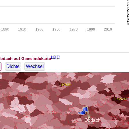
[
[
[
[
[
1890
1910
1930
1950
1970
1990
2010
[1][2]
Obdach auf Gemeindekarte
Dichte
Wechsel
Obdach