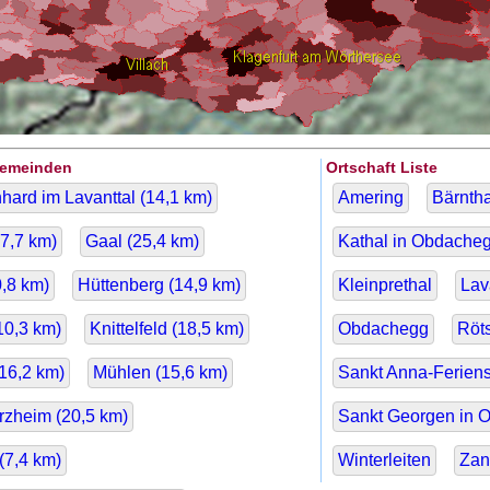
Gemeinden
Ortschaft Liste
hard im Lavanttal (
14,1
km)
Amering
Bärntha
7,7
km)
Gaal (
25,4
km)
Kathal in Obdache
,8
km)
Hüttenberg (
14,9
km)
Kleinprethal
Lav
10,3
km)
Knittelfeld (
18,5
km)
Obdachegg
Röt
16,2
km)
Mühlen (
15,6
km)
Sankt Anna-Ferien
rzheim (
20,5
km)
Sankt Georgen in 
(
7,4
km)
Winterleiten
Zan