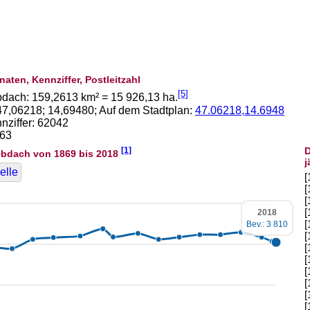
naten, Kennziffer, Postleitzahl
[5]
bdach:
159,2613
km² =
15 926,13
ha.
47,06218
;
14,69480
; Auf dem Stadtplan:
47.06218,14.6948
ziffer: 62042
463
[1]
D
bdach von 1869 bis 2018
j
elle
[
[
[
[
2018
[
Bev.: 3 810
[
[
[
[
[
[
[