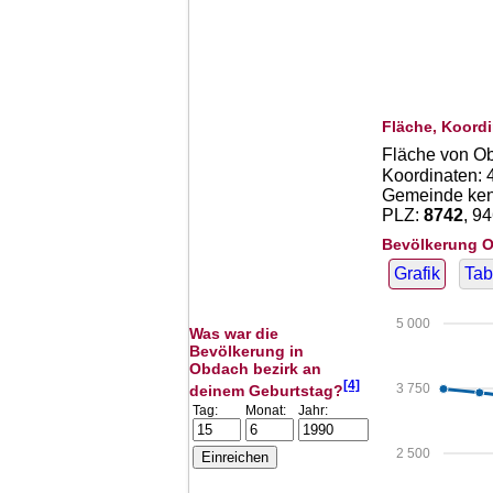
Fläche, Koordi
Fläche von O
Koordinaten:
Gemeinde kenn
PLZ:
8742
, 9
Bevölkerung O
Grafik
Tab
5 000
Was war die
Bevölkerung in
Obdach bezirk an
[4]
3 750
deinem Geburtstag?
Tag:
Monat:
Jahr:
2 500