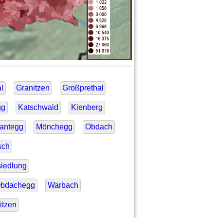
l
Granitzen
Großprethal
gg
Katschwald
Kienberg
antegg
Mönchegg
Obdach
sch
siedlung
Obdachegg
Warbach
itzen