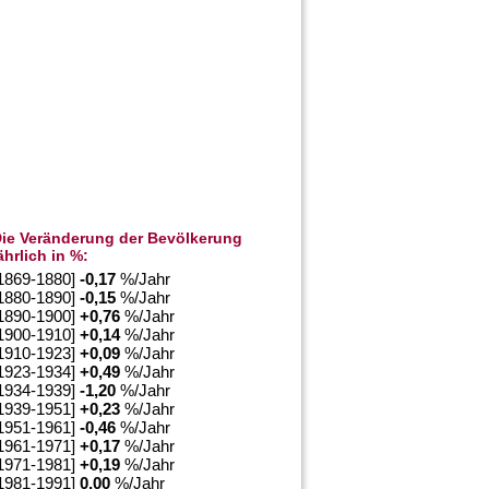
ie Veränderung der Bevölkerung
ährlich in %:
1869-1880]
-0,17
%/Jahr
1880-1890]
-0,15
%/Jahr
1890-1900]
+
0,76
%/Jahr
1900-1910]
+
0,14
%/Jahr
1910-1923]
+
0,09
%/Jahr
1923-1934]
+
0,49
%/Jahr
1934-1939]
-1,20
%/Jahr
1939-1951]
+
0,23
%/Jahr
1951-1961]
-0,46
%/Jahr
1961-1971]
+
0,17
%/Jahr
1971-1981]
+
0,19
%/Jahr
1981-1991]
0,00
%/Jahr