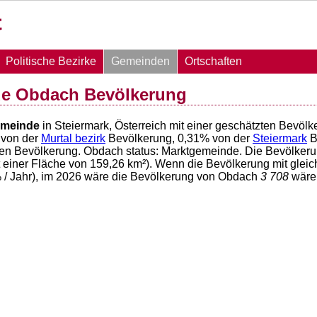
Politische Bezirke
Gemeinden
Ortschaften
e Obdach Bevölkerung
meinde
in Steiermark, Österreich mit einer geschätzten Bevöl
von der
Murtal bezirk
Bevölkerung,
0,31
% von der
Steiermark
B
hen Bevölkerung. Obdach status: Marktgemeinde. Die Bevölkeru
t einer Fläche von
159,26
km²). Wenn die Bevölkerung mit gleic
 / Jahr), im 2026 wäre die Bevölkerung von Obdach
3 708
wäre