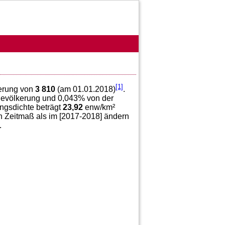
[1]
kerung von
3 810
(am 01.01.2018)
.
evölkerung und
0,043
% von der
ngsdichte beträgt
23,92
enw/km²
h Zeitmaß als im [2017-2018] ändern
.