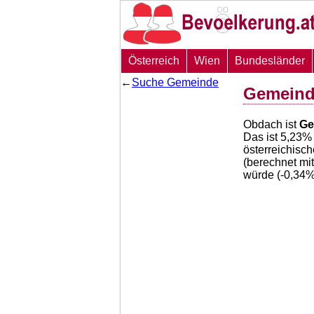
Österreich
Wien
Bundesländer
←
Suche Gemeinde
Gemeind
Obdach ist
Ge
Das ist
5,23
% 
österreichisc
(berechnet mi
würde (
-0,34
%