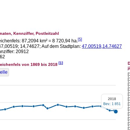
naten, Kennziffer, Postleitzahl
[5]
ichenfels:
87,2094
km² =
8 720,94
ha.
47,00519
;
14,74627
; Auf dem Stadtplan:
47.00519,14.74627
ziffer: 20912
462
[1]
D
eichenfels von 1869 bis 2018
j
elle
[
[
[
[
[
[
2018
[
Bev.: 1 851
[
[
[
[
[