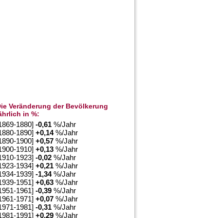
ie Veränderung der Bevölkerung
ährlich in %:
1869-1880]
-0,61
%/Jahr
1880-1890]
+
0,14
%/Jahr
1890-1900]
+
0,57
%/Jahr
1900-1910]
+
0,13
%/Jahr
1910-1923]
-0,02
%/Jahr
1923-1934]
+
0,21
%/Jahr
1934-1939]
-1,34
%/Jahr
1939-1951]
+
0,63
%/Jahr
1951-1961]
-0,39
%/Jahr
1961-1971]
+
0,07
%/Jahr
1971-1981]
-0,31
%/Jahr
1981-1991]
+
0,29
%/Jahr