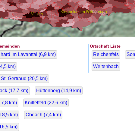
Gemeinden
Ortschaft Liste
hard im Lavanttal (
6,9
km)
Reichenfels
So
4,5
km)
Weitenbach
St. Gertraud (
20,5
km)
ack (
17,7
km)
Hüttenberg (
14,9
km)
17,8
km)
Knittelfeld (
22,6
km)
18,5
km)
Obdach (
7,4
km)
16,5
km)