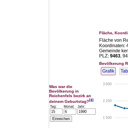
Fläche, Koordi
Fläche von Re
Koordinaten:
Gemeinde kenn
PLZ:
9463
, 9
Bevölkerung R
Grafik
Tab
3 000
Was war die
Bevölkerung in
Reichenfels bezirk an
[4]
2 250
deinem Geburtstag?
Tag:
Monat:
Jahr:
1 500