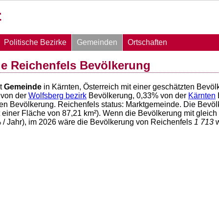
Politische Bezirke
Gemeinden
Ortschaften
e Reichenfels Bevölkerung
st
Gemeinde
in Kärnten, Österreich mit einer geschätzten Bevö
von der
Wolfsberg bezirk
Bevölkerung,
0,33
% von der
Kärnten
hen Bevölkerung. Reichenfels status: Marktgemeinde. Die Bevöl
t einer Fläche von
87,21
km²). Wenn die Bevölkerung mit gleich
 / Jahr), im 2026 wäre die Bevölkerung von Reichenfels
1 713
w