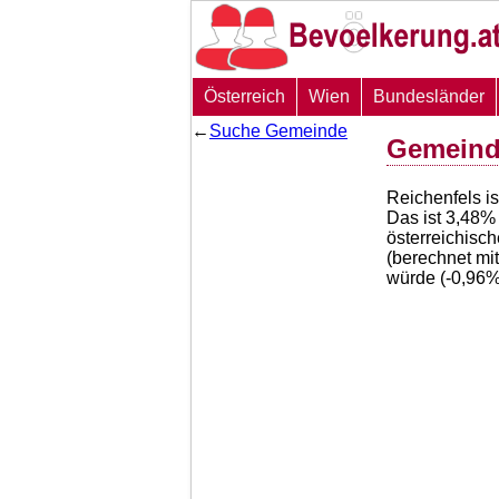
Österreich
Wien
Bundesländer
←
Suche Gemeinde
Gemeind
Reichenfels i
Das ist
3,48
% 
österreichisc
(berechnet mi
würde (
-0,96
%