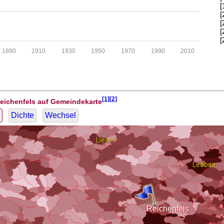
[
[
[
[
[
1890
1910
1930
1950
1970
1990
2010
[1][2]
Reichenfels auf Gemeindekarte
Dichte
Wechsel
Reichenfels