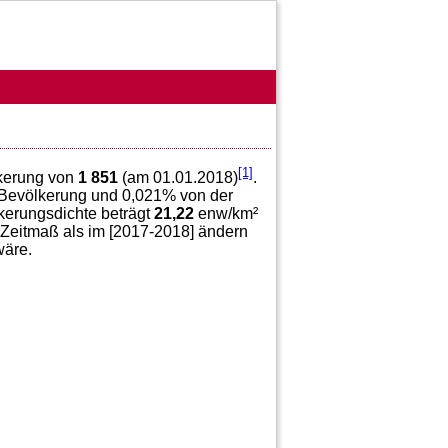
[1]
lkerung von
1 851
(am 01.01.2018)
.
Bevölkerung und
0,021
% von der
kerungsdichte beträgt
21,22
enw/km²
 Zeitmaß als im [2017-2018] ändern
äre.