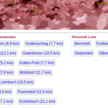
Gemeinden
Ortschaft Liste
in (
6,9
km)
Grafenschlag (
7,7
km)
Bernreith
Endla
(
12,1
km)
Gutenbrunn (
10,5
km)
Oedwinkel
Otte
(
5,2
km)
Kottes-Purk (
7,7
km)
(
7,0
km)
Mühldorf (
11,7
km)
-Laimbach (
16,5
km)
3,0
km)
Raxendorf (
11,5
km)
(
7,1
km)
Schönbach (
11,1
km)