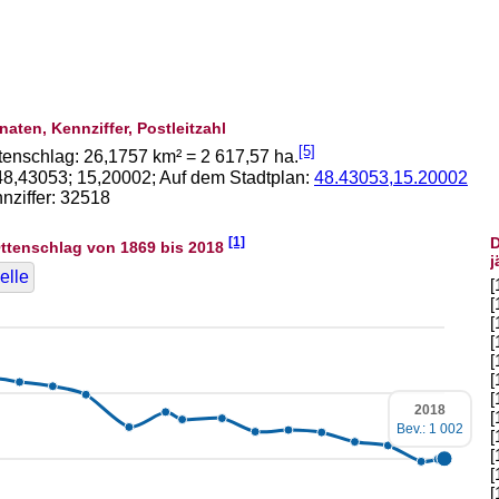
naten, Kennziffer, Postleitzahl
[5]
tenschlag:
26,1757
km² =
2 617,57
ha.
48,43053
;
15,20002
; Auf dem Stadtplan:
48.43053,15.20002
ziffer: 32518
[1]
D
ttenschlag von 1869 bis 2018
j
elle
[
[
[
[
[
[
[
2018
[
Bev.: 1 002
[
[
[
[