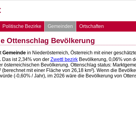
Politische Bezirke
Gemeinden
Ortschaften
e Ottenschlag Bevölkerung
st
Gemeinde
in Niederösterreich, Österreich mit einer geschät
. Das ist
2,34
% von der
Zwettl bezirk
Bevölkerung,
0,06
% von d
r österreichischen Bevölkerung. Ottenschlag status: Marktgeme
(berechnet mit einer Fläche von
26,18
km²). Wenn die Bevölker
würde (
-0,60
% / Jahr), im 2026 wäre die Bevölkerung von Otte