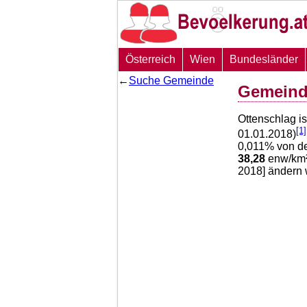
Österreich
Wien
Bundesländer
←
Suche Gemeinde
Gemeind
Ottenschlag i
[1]
01.01.2018)
0,011
% von de
38,28
enw/km² 
2018] ändern 