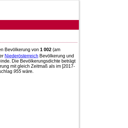
zten Bevölkerung von
1 002
(am
er
Niederösterreich
Bevölkerung und
inde. Die Bevölkerungsdichte beträgt
ung mit gleich Zeitmaß als im [2017-
nschlag
955
wäre.