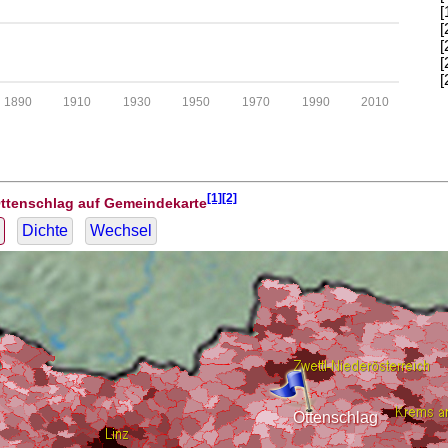
[
[
[
[
[
1890
1910
1930
1950
1970
1990
2010
[1][2]
Ottenschlag auf Gemeindekarte
Dichte
Wechsel
Ottenschlag