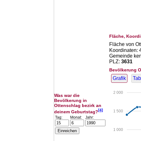
Fläche, Koordi
Fläche von Ot
Koordinaten:
Gemeinde kenn
PLZ:
3631
Bevölkerung O
Grafik
Tab
2 000
Was war die
Bevölkerung in
Ottenschlag bezirk an
[4]
1 500
deinem Geburtstag?
Tag:
Monat:
Jahr:
1 000