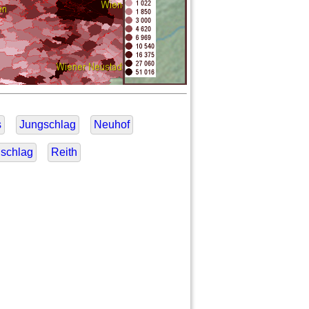
s
Jungschlag
Neuhof
nschlag
Reith