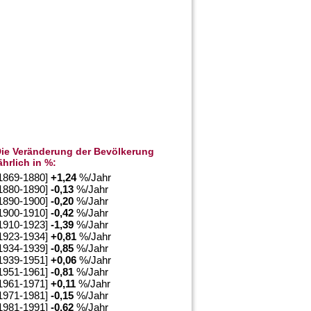
ie Veränderung der Bevölkerung
ährlich in %:
1869-1880]
+
1,24
%/Jahr
1880-1890]
-0,13
%/Jahr
1890-1900]
-0,20
%/Jahr
1900-1910]
-0,42
%/Jahr
1910-1923]
-1,39
%/Jahr
1923-1934]
+
0,81
%/Jahr
1934-1939]
-0,85
%/Jahr
1939-1951]
+
0,06
%/Jahr
1951-1961]
-0,81
%/Jahr
1961-1971]
+
0,11
%/Jahr
1971-1981]
-0,15
%/Jahr
1981-1991]
-0,62
%/Jahr