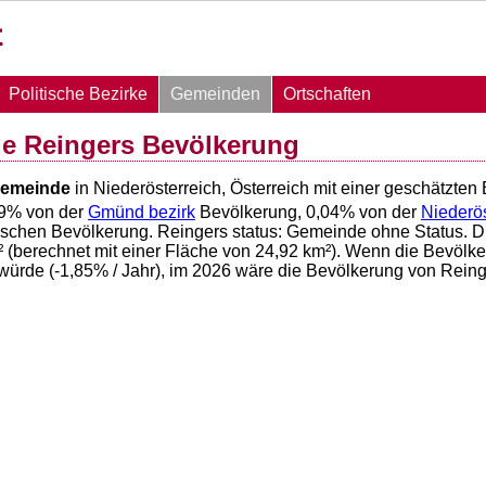
Politische Bezirke
Gemeinden
Ortschaften
e Reingers Bevölkerung
emeinde
in Niederösterreich, Österreich mit einer geschätzte
9
% von der
Gmünd bezirk
Bevölkerung,
0,04
% von der
Niederös
hischen Bevölkerung. Reingers status: Gemeinde ohne Status. D
(berechnet mit einer Fläche von
24,92
km²). Wenn die Bevölker
würde (
-1,85
% / Jahr), im 2026 wäre die Bevölkerung von Rein