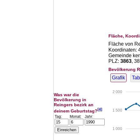
Fläche, Koordi
Fläche von R
Koordinaten:
Gemeinde kenn
PLZ:
3863
, 3
Bevölkerung R
Grafik
Tab
2 000
Was war die
Bevölkerung in
Reingers bezirk an
[4]
1 500
deinem Geburtstag?
Tag:
Monat:
Jahr:
1 000