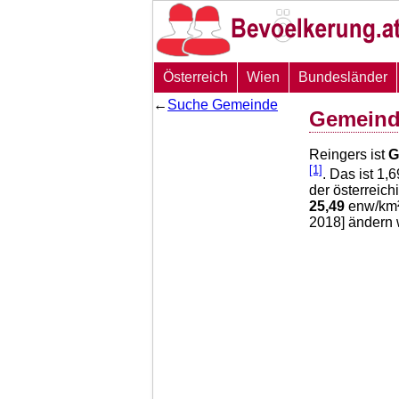
Österreich
Wien
Bundesländer
←
Suche Gemeinde
Gemeind
Reingers ist
G
[1]
. Das ist
1,6
der österreic
25,49
enw/km² 
2018] ändern 