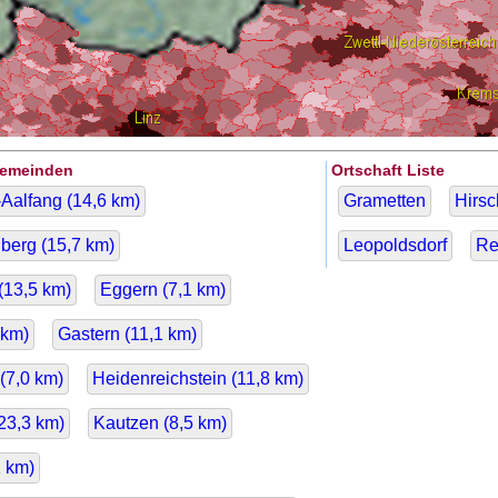
Gemeinden
Ortschaft Liste
Aalfang (
14,6
km)
Grametten
Hirs
berg (
15,7
km)
Leopoldsdorf
Re
(
13,5
km)
Eggern (
7,1
km)
km)
Gastern (
11,1
km)
(
7,0
km)
Heidenreichstein (
11,8
km)
23,3
km)
Kautzen (
8,5
km)
1
km)