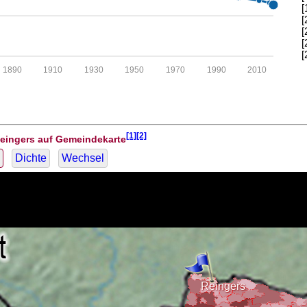
[
[
[
[
[
1890
1910
1930
1950
1970
1990
2010
[1][2]
Reingers auf Gemeindekarte
Dichte
Wechsel
Reingers