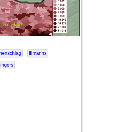
chenschlag
Illmanns
ingers