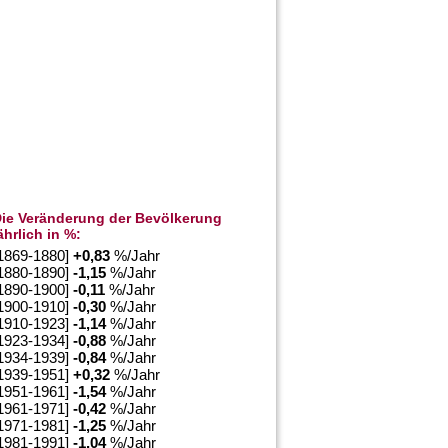
ie Veränderung der Bevölkerung
ährlich in %:
1869-1880]
+
0,83
%/Jahr
1880-1890]
-1,15
%/Jahr
1890-1900]
-0,11
%/Jahr
1900-1910]
-0,30
%/Jahr
1910-1923]
-1,14
%/Jahr
1923-1934]
-0,88
%/Jahr
1934-1939]
-0,84
%/Jahr
1939-1951]
+
0,32
%/Jahr
1951-1961]
-1,54
%/Jahr
1961-1971]
-0,42
%/Jahr
1971-1981]
-1,25
%/Jahr
1981-1991]
-1,04
%/Jahr