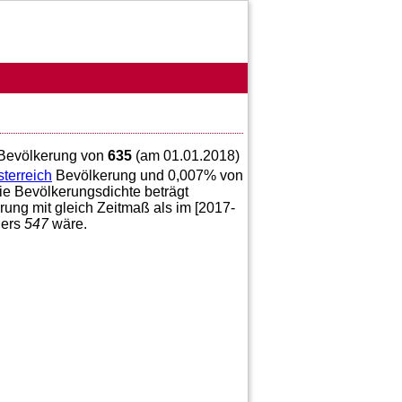
n Bevölkerung von
635
(am 01.01.2018)
terreich
Bevölkerung und
0,007
% von
ie Bevölkerungsdichte beträgt
ung mit gleich Zeitmaß als im [2017-
gers
547
wäre.