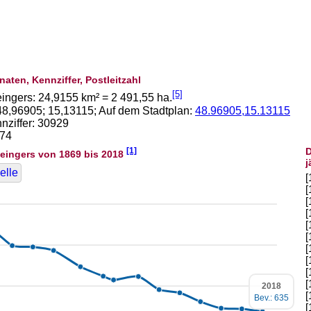
naten, Kennziffer, Postleitzahl
[5]
eingers:
24,9155
km² =
2 491,55
ha.
48,96905
;
15,13115
; Auf dem Stadtplan:
48.96905,15.13115
ziffer: 30929
874
[1]
D
eingers von 1869 bis 2018
j
elle
[
[
[
[
[
[
[
[
[
[
2018
[
Bev.: 635
[