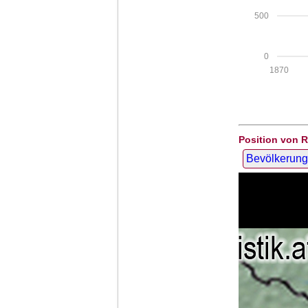
500
0
1870
Position von 
Bevölkerung