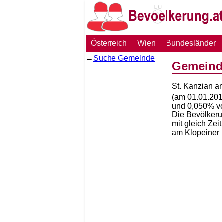
Österreich
Wien
Bundesländer
←
Suche Gemeinde
Gemeinde
St. Kanzian a
(am 01.01.201
und
0,050
% vo
Die Bevölkeru
mit gleich Ze
am Klopeiner