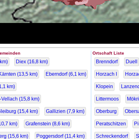
Gemeinden
Ortschaft Liste
km)
Diex (
16,8
km)
Brenndorf
Duell
Kärnten (
13,5
km)
Eberndorf (
6,1
km)
Horzach I
Horzac
1,1
km)
Klopein
Lanzend
Vellach (
15,8
km)
Littermoos
Mökr
Bleiburg (
15,4
km)
Gallizien (
7,9
km)
Oberburg
Obers
10,7
km)
Grafenstein (
8,6
km)
Peratschitzen
Pi
rg (
15,6
km)
Poggersdorf (
11,4
km)
Schreckendorf
S