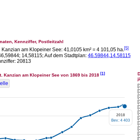
naten, Kennziffer, Postleitzahl
[5]
. Kanzian am Klopeiner See:
41,0105
km² =
4 101,05
ha.
46,59844
;
14,58115
; Auf dem Stadtplan:
46.59844,14.58115
ziffer: 20813
[1]
D
t. Kanzian am Klopeiner See von 1869 bis 2018
j
elle
[
[
[
[
[
[
2018
[
Bev.: 4 403
[
[
[
[