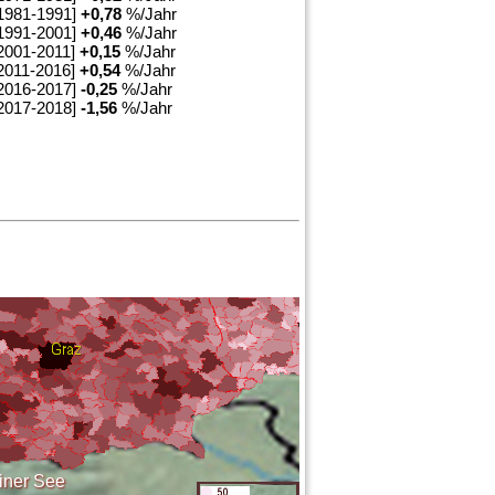
1981-1991]
+
0,78
%/Jahr
1991-2001]
+
0,46
%/Jahr
2001-2011]
+
0,15
%/Jahr
2011-2016]
+
0,54
%/Jahr
2016-2017]
-0,25
%/Jahr
2017-2018]
-1,56
%/Jahr
iner See