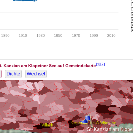
[
[
[
[
[
[
1890
1910
1930
1950
1970
1990
2010
[1][2]
t. Kanzian am Klopeiner See auf Gemeindekarte
Dichte
Wechsel
St. Kanzian am Klope