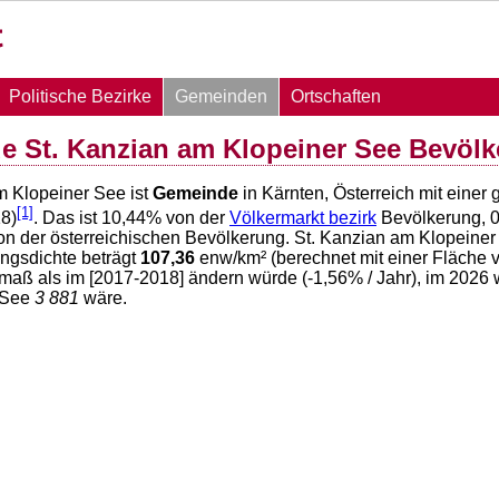
Politische Bezirke
Gemeinden
Ortschaften
 St. Kanzian am Klopeiner See Bevöl
m Klopeiner See ist
Gemeinde
in Kärnten, Österreich mit eine
[1]
8)
. Das ist
10,44
% von der
Völkermarkt bezirk
Bevölkerung,
0
n der österreichischen Bevölkerung. St. Kanzian am Klopeiner
ngsdichte beträgt
107,36
enw/km² (berechnet mit einer Fläche
itmaß als im [2017-2018] ändern würde (
-1,56
% / Jahr), im 2026
 See
3 881
wäre.