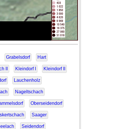
Grabelsdorf
Hart
h II
Kleindorf I
Kleindorf II
orf
Lauchenholz
iach
Nageltschach
ammelsdorf
Oberseidendorf
skertschach
Saager
eelach
Seidendorf