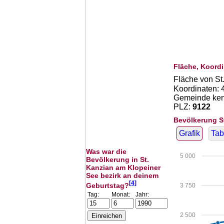
Fläche, Koordi
Fläche von St
Koordinaten:
Gemeinde kenn
PLZ:
9122
Bevölkerung S
Grafik
Tab
Was war die
5 000
Bevölkerung in St.
Kanzian am Klopeiner
See bezirk an deinem
[4]
Geburtstag?
3 750
Tag:
Monat:
Jahr:
2 500