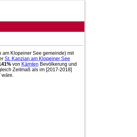
ian am Klopeiner See gemeinde) mit
er
St. Kanzian am Klopeiner See
141
%
von
Kärnten
Bevölkerung und
gleich Zeitmaß als im [2017-2018]
7
wäre.