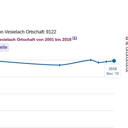
on Vesielach Ortschaft: 9122
[1]
D
esielach Ortschaft von 2001 bis 2018
j
elle
2018
Bev.: 79