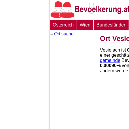
Österreich
Wien
Bundesländer
←
Ort suche
Ort Vesi
Vesielach ist
einer geschät
gemeinde
Bev
0,00090
%
von
ändern würde 