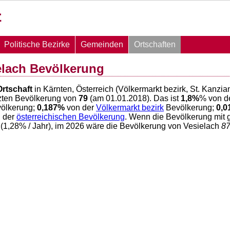
Politische Bezirke
Gemeinden
Ortschaften
elach Bevölkerung
Ortschaft
in Kärnten, Österreich (Völkermarkt bezirk, St. Kanz
zten Bevölkerung von
79
(am 01.01.2018). Das ist
1,8
%
% von d
ölkerung;
0,187
%
von der
Völkermarkt bezirk
Bevölkerung;
0,0
 der
österreichischen Bevölkerung
. Wenn die Bevölkerung mit 
(
1,28
% / Jahr), im 2026 wäre die Bevölkerung von Vesielach
8