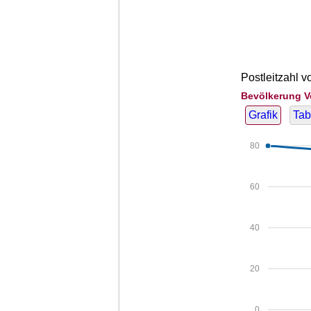
Postleitzahl v
Bevölkerung V
Grafik
Tab
80
60
40
20
0