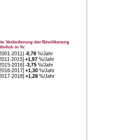
ie Veränderung der Bevölkerung
ährlich in %:
[2001-2011]
-0,78
%/Jahr
[2011-2015]
+
1,97
%/Jahr
[2015-2016]
-3,75
%/Jahr
[2016-2017]
+
1,30
%/Jahr
[2017-2018]
+
1,28
%/Jahr