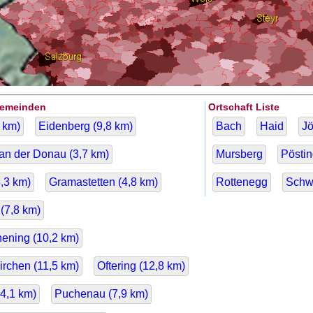
Gemeinden
Ortschaft Liste
km)
Eidenberg (
9,8
km)
Bach
Haid
Jö
an der Donau (
3,7
km)
Mursberg
Pöstin
,3
km)
Gramastetten (
4,8
km)
Rottenegg
Schw
(
7,8
km)
ening (
10,2
km)
irchen (
11,5
km)
Oftering (
12,8
km)
4,1
km)
Puchenau (
7,9
km)