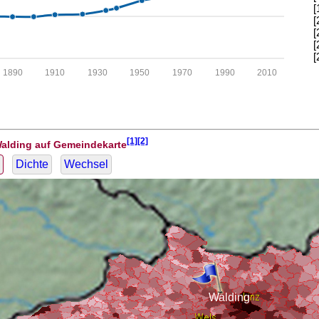
[
[
[
[
[
1890
1910
1930
1950
1970
1990
2010
[1][2]
Walding auf Gemeindekarte
Dichte
Wechsel
Walding