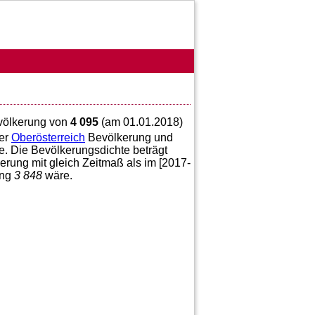
evölkerung von
4 095
(am 01.01.2018)
er
Oberösterreich
Bevölkerung und
e. Die Bevölkerungsdichte beträgt
rung mit gleich Zeitmaß als im [2017-
ing
3 848
wäre.