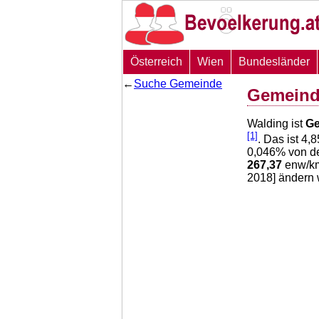
Österreich
Wien
Bundesländer
←
Suche Gemeinde
Gemeind
Walding ist
G
[1]
. Das ist
4,8
0,046
% von de
267,37
enw/km
2018] ändern 