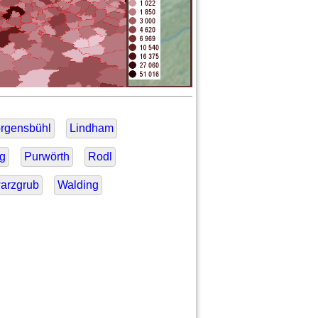
rgensbühl
Lindham
g
Purwörth
Rodl
arzgrub
Walding