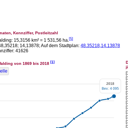
naten, Kennziffer, Postleitzahl
[5]
alding:
15,3156
km² =
1 531,56
ha.
48,35218
;
14,13878
; Auf dem Stadtplan:
48.35218,14.13878
ziffer: 41626
[1]
D
alding von 1869 bis 2018
j
elle
[
[
[
2018
[
Bev.: 4 095
[
[
[
[
[
[
[
[