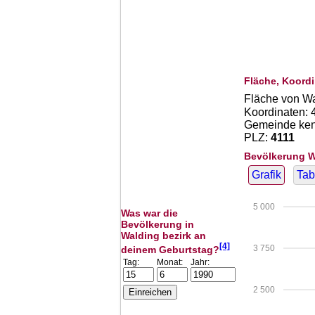
Fläche, Koordi
Fläche von W
Koordinaten:
Gemeinde kenn
PLZ:
4111
Bevölkerung W
Grafik
Tab
5 000
Was war die
Bevölkerung in
Walding bezirk an
[4]
3 750
deinem Geburtstag?
Tag:
Monat:
Jahr:
2 500