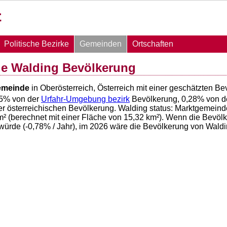
Politische Bezirke
Gemeinden
Ortschaften
e Walding Bevölkerung
emeinde
in Oberösterreich, Österreich mit einer geschätzten B
5
% von der
Urfahr-Umgebung bezirk
Bevölkerung,
0,28
% von d
r österreichischen Bevölkerung. Walding status: Marktgemeind
² (berechnet mit einer Fläche von
15,32
km²). Wenn die Bevölke
würde (
-0,78
% / Jahr), im 2026 wäre die Bevölkerung von Wald