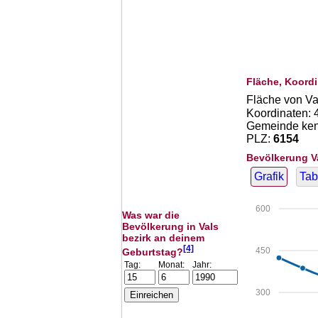
Fläche, Koordi
Fläche von Va
Koordinaten:
Gemeinde kenn
PLZ:
6154
Bevölkerung V
Grafik
Tab
600
Was war die
Bevölkerung in Vals
bezirk an deinem
[4]
450
Geburtstag?
Tag:
Monat:
Jahr:
300