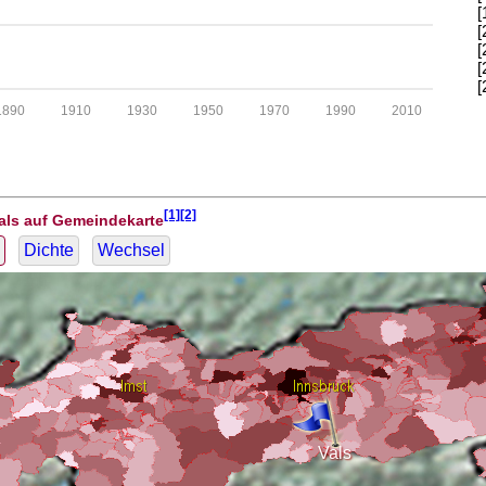
[
[
[
[
[
1890
1910
1930
1950
1970
1990
2010
[1][2]
als auf Gemeindekarte
Dichte
Wechsel
Vals