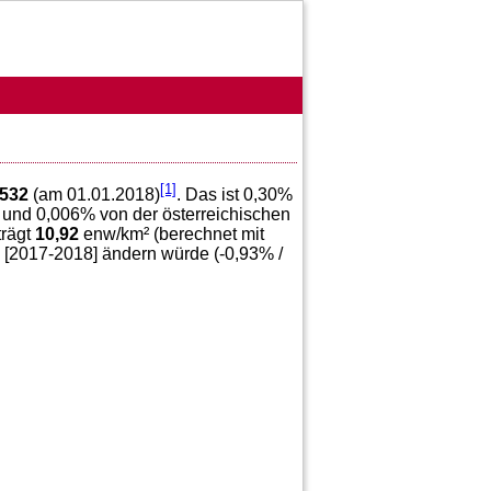
[1]
532
(am 01.01.2018)
. Das ist
0,30
%
 und
0,006
% von der österreichischen
trägt
10,92
enw/km² (berechnet mit
 [2017-2018] ändern würde (
-0,93
% /