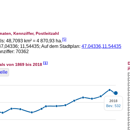
naten, Kennziffer, Postleitzahl
[5]
ls:
48,7093
km² =
4 870,93
ha.
47,04336
;
11,54435
; Auf dem Stadtplan:
47.04336,11.54435
ziffer: 70362
[1]
D
als von 1869 bis 2018
j
elle
[
[
[
[
[
[
2018
[
Bev.: 532
[
[
[
[
[