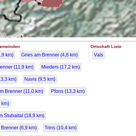
Gemeinden
Ortschaft Liste
,9
km)
Gries am Brenner (
4,8
km)
Vals
enner (
11,9
km)
Mieders (
17,2
km)
13,3
km)
Navis (
9,5
km)
m Brenner (
11,0
km)
Pfons (
13,3
km)
km)
 Stubaital (
18,9
km)
 Brenner (
6,9
km)
Trins (
10,4
km)