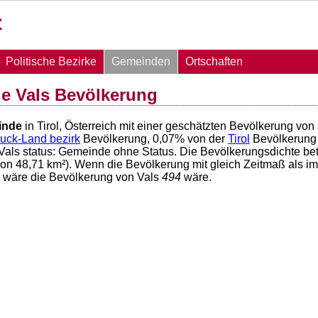
Politische Bezirke
Gemeinden
Ortschaften
e Vals Bevölkerung
inde
in Tirol, Österreich mit einer geschätzten Bevölkerung von
ruck-Land bezirk
Bevölkerung,
0,07
% von der
Tirol
Bevölkerung
Vals status: Gemeinde ohne Status. Die Bevölkerungsdichte be
von
48,71
km²). Wenn die Bevölkerung mit gleich Zeitmaß als im
6 wäre die Bevölkerung von Vals
494
wäre.