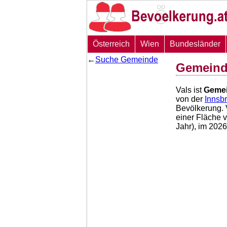
Österreich
Wien
Bundesländer
←
Suche Gemeinde
Gemeind
Vals ist
Geme
von der
Innsb
Bevölkerung. 
einer Fläche 
Jahr), im 202