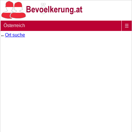
Österreich
☰
←
Ort suche