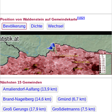
[1][2]
Position von Waldenstein auf Gemeindekarte
Bevölkerung
Dichte
Wechsel
Waldenstein
Nächsten 15 Gemeinden
Amaliendorf-Aalfang (
13,9
km)
Brand-Nagelberg (
14,6
km)
Gmünd (
6,7
km)
Groß Gerungs (
17,9
km)
Großdietmanns (
7,5
km)