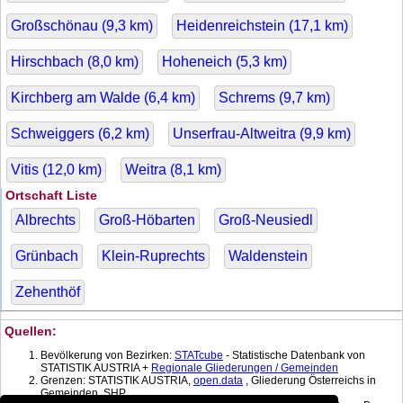
Großschönau (
9,3
km)
Heidenreichstein (
17,1
km)
Hirschbach (
8,0
km)
Hoheneich (
5,3
km)
Kirchberg am Walde (
6,4
km)
Schrems (
9,7
km)
Schweiggers (
6,2
km)
Unserfrau-Altweitra (
9,9
km)
Vitis (
12,0
km)
Weitra (
8,1
km)
Ortschaft Liste
Albrechts
Groß-Höbarten
Groß-Neusiedl
Grünbach
Klein-Ruprechts
Waldenstein
Zehenthöf
Quellen:
Bevölkerung von Bezirken:
STATcube
- Statistische Datenbank von
STATISTIK AUSTRIA +
Regionale Gliederungen / Gemeinden
Grenzen: STATISTIK AUSTRIA,
open.data
, Gliederung Österreichs in
Gemeinden, SHP