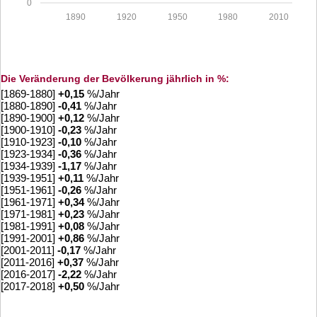
0
1890
1920
1950
1980
2010
Die Veränderung der Bevölkerung jährlich in %:
[1869-1880]
+
0,15
%/Jahr
[1880-1890]
-0,41
%/Jahr
[1890-1900]
+
0,12
%/Jahr
[1900-1910]
-0,23
%/Jahr
[1910-1923]
-0,10
%/Jahr
[1923-1934]
-0,36
%/Jahr
[1934-1939]
-1,17
%/Jahr
[1939-1951]
+
0,11
%/Jahr
[1951-1961]
-0,26
%/Jahr
[1961-1971]
+
0,34
%/Jahr
[1971-1981]
+
0,23
%/Jahr
[1981-1991]
+
0,08
%/Jahr
[1991-2001]
+
0,86
%/Jahr
[2001-2011]
-0,17
%/Jahr
[2011-2016]
+
0,37
%/Jahr
[2016-2017]
-2,22
%/Jahr
[2017-2018]
+
0,50
%/Jahr