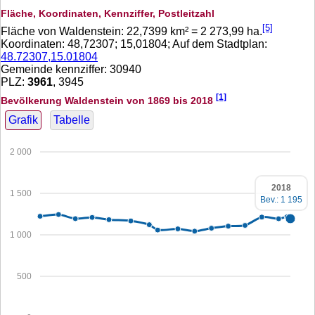
Fläche, Koordinaten, Kennziffer, Postleitzahl
[5]
Fläche von Waldenstein:
22,7399
km² =
2 273,99
ha.
Koordinaten:
48,72307
;
15,01804
; Auf dem Stadtplan:
48.72307,15.01804
Gemeinde kennziffer: 30940
PLZ:
3961
, 3945
[1]
Bevölkerung Waldenstein von 1869 bis 2018
Grafik
Tabelle
2 000
2018
1 500
Bev.: 1 195
1 000
500