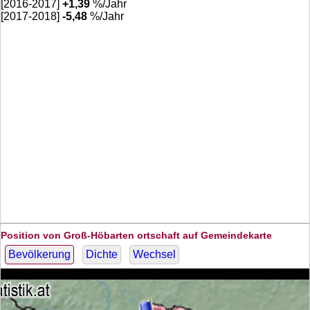
[2016-2017]
+
1,39
%/Jahr
[2017-2018]
-5,48
%/Jahr
Position von Groß-Höbarten ortschaft auf Gemeindekarte
Bevölkerung
Dichte
Wechsel