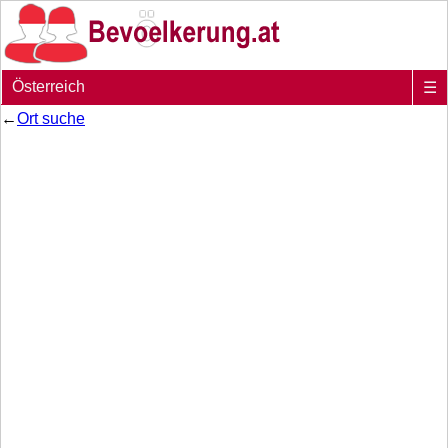
Österreich
☰
←
Ort suche