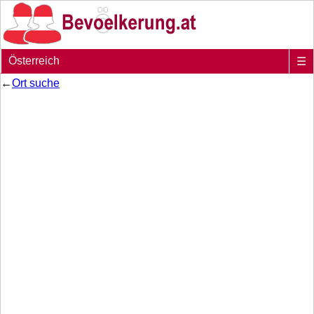
Österreich
☰
←
Ort suche