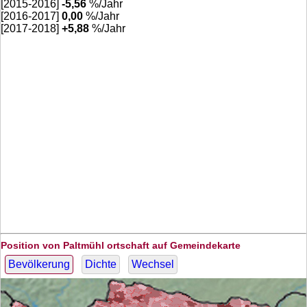
[2015-2016]
-5,56
%/Jahr
[2016-2017]
0,00
%/Jahr
[2017-2018]
+
5,88
%/Jahr
Position von Paltmühl ortschaft auf Gemeindekarte
Bevölkerung
Dichte
Wechsel