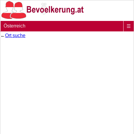
Österreich
☰
←
Ort suche