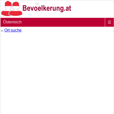
Österreich
☰
←
Ort suche