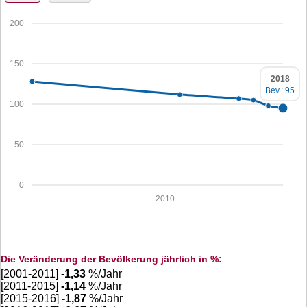
200
150
2018
Bev.: 95
100
50
0
2010
Die Veränderung der Bevölkerung jährlich in %:
[2001-2011]
-1,33
%/Jahr
[2011-2015]
-1,14
%/Jahr
[2015-2016]
-1,87
%/Jahr