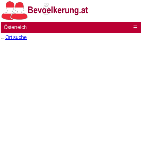
Österreich
☰
←
Ort suche