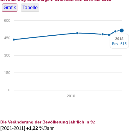
Grafik
Tabelle
600
450
2018
Bev.: 515
300
150
0
2010
Die Veränderung der Bevölkerung jährlich in %:
[2001-2011]
+
1,22
%/Jahr