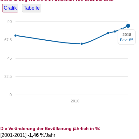
Grafik
Tabelle
90
2018
Bev.: 85
67.5
45
22.5
0
2010
Die Veränderung der Bevölkerung jährlich in %:
[2001-2011]
-1,46
%/Jahr