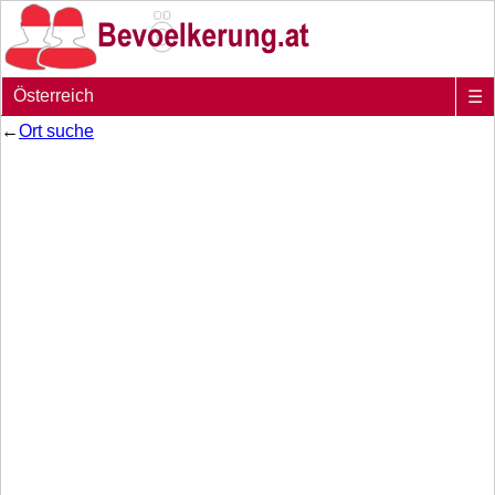
Österreich
☰
←
Ort suche