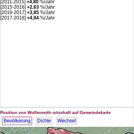
[2011-2015]
+
4,80
%/Jahr
[2015-2016]
+
2,63
%/Jahr
[2016-2017]
+
3,85
%/Jahr
[2017-2018]
+
4,94
%/Jahr
Position von Wolfenreith ortschaft auf Gemeindekarte
Bevölkerung
Dichte
Wechsel