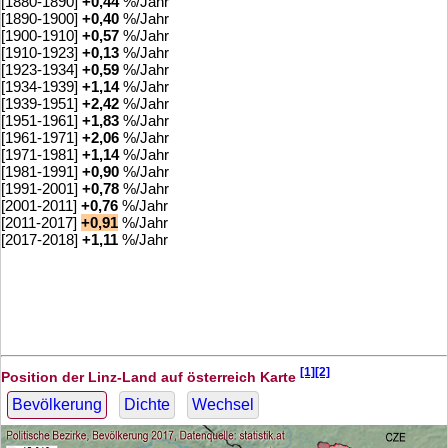
[1880-1890]
+
0,44
%/Jahr
[1890-1900]
+
0,40
%/Jahr
[1900-1910]
+
0,57
%/Jahr
[1910-1923]
+
0,13
%/Jahr
[1923-1934]
+
0,59
%/Jahr
[1934-1939]
+
1,14
%/Jahr
[1939-1951]
+
2,42
%/Jahr
[1951-1961]
+
1,83
%/Jahr
[1961-1971]
+
2,06
%/Jahr
[1971-1981]
+
1,14
%/Jahr
[1981-1991]
+
0,90
%/Jahr
[1991-2001]
+
0,78
%/Jahr
[2001-2011]
+
0,76
%/Jahr
[2011-2017]
+
0,91
%/Jahr
[2017-2018]
+
1,11
%/Jahr
[1][2]
Position der Linz-Land auf österreich Karte
Bevölkerung
Dichte
Wechsel