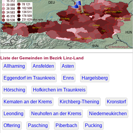
Liste der Gemeinden im Bezirk Linz-Land
Allhaming
Ansfelden
Asten
Eggendorf im Traunkreis
Enns
Hargelsberg
Hörsching
Hofkirchen im Traunkreis
Kematen an der Krems
Kirchberg-Thening
Kronstorf
Leonding
Neuhofen an der Krems
Niederneukirchen
Oftering
Pasching
Piberbach
Pucking