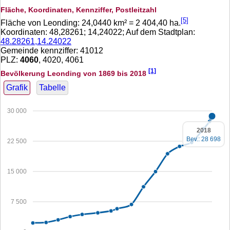
Fläche, Koordinaten, Kennziffer, Postleitzahl
[5]
Fläche von Leonding:
24,0440
km² =
2 404,40
ha.
Koordinaten:
48,28261
;
14,24022
; Auf dem Stadtplan:
48.28261,14.24022
Gemeinde kennziffer: 41012
PLZ:
4060
, 4020, 4061
[1]
Bevölkerung Leonding von 1869 bis 2018
Grafik
Tabelle
30 000
2018
Bev.: 28 698
22 500
15 000
7 500