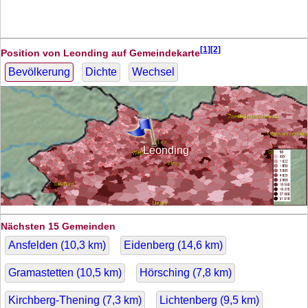
[1][2]
Position von Leonding auf Gemeindekarte
Bevölkerung
Dichte
Wechsel
Leonding
Nächsten 15 Gemeinden
Ansfelden (
10,3
km)
Eidenberg (
14,6
km)
Gramastetten (
10,5
km)
Hörsching (
7,8
km)
Kirchberg-Thening (
7,3
km)
Lichtenberg (
9,5
km)