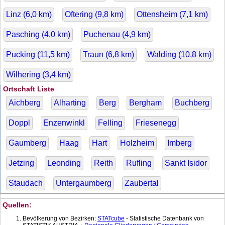
Linz (
6,0
km)
Oftering (
9,8
km)
Ottensheim (
7,1
km)
Pasching (
4,0
km)
Puchenau (
4,9
km)
Pucking (
11,5
km)
Traun (
6,8
km)
Walding (
10,8
km)
Wilhering (
3,4
km)
Ortschaft Liste
Aichberg
Alharting
Berg
Bergham
Buchberg
Doppl
Enzenwinkl
Felling
Friesenegg
Gaumberg
Haag
Hart
Holzheim
Imberg
Jetzing
Leonding
Reith
Rufling
Sankt Isidor
Staudach
Untergaumberg
Zaubertal
Quellen:
Bevölkerung von Bezirken:
STATcube
- Statistische Datenbank von