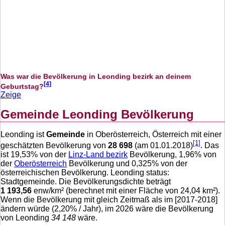
Was war die Bevölkerung in Leonding bezirk an deinem
[4]
Geburtstag?
Zeige
Gemeinde Leonding Bevölkerung
Leonding ist
Gemeinde
in Oberösterreich, Österreich mit einer
[1]
geschätzten Bevölkerung von
28 698
(am 01.01.2018)
. Das
ist
19,53
% von der
Linz-Land bezirk
Bevölkerung,
1,96
% von
der
Oberösterreich
Bevölkerung und
0,325
% von der
österreichischen Bevölkerung. Leonding status:
Stadtgemeinde. Die Bevölkerungsdichte beträgt
1 193,56
enw/km² (berechnet mit einer Fläche von
24,04
km²).
Wenn die Bevölkerung mit gleich Zeitmaß als im [2017-2018]
ändern würde (
2,20
% / Jahr), im 2026 wäre die Bevölkerung
von Leonding
34 148
wäre.