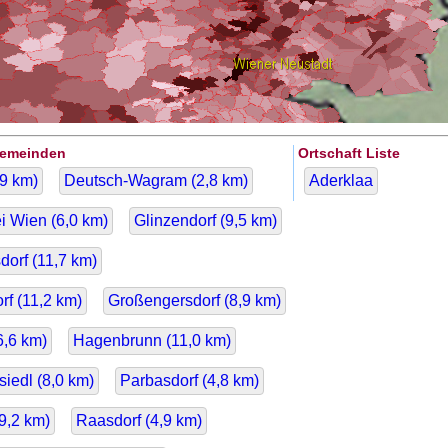
Gemeinden
Ortschaft Liste
,9
km)
Deutsch-Wagram (
2,8
km)
Aderklaa
i Wien (
6,0
km)
Glinzendorf (
9,5
km)
orf (
11,7
km)
f (
11,2
km)
Großengersdorf (
8,9
km)
6,6
km)
Hagenbrunn (
11,0
km)
iedl (
8,0
km)
Parbasdorf (
4,8
km)
9,2
km)
Raasdorf (
4,9
km)