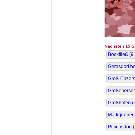
Nächsten 15 
Bockfließ (
9
Gerasdorf be
Groß-Enzersd
Großebersdor
Großhofen (
Markgrafneus
Pillichsdorf (