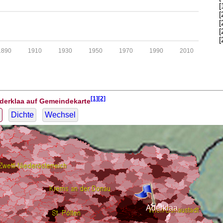
[
[
[
[
[
1890
1910
1930
1950
1970
1990
2010
[1][2]
Aderklaa auf Gemeindekarte
Dichte
Wechsel
Aderklaa