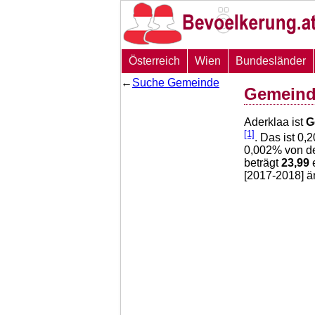
Österreich
Wien
Bundesländer
←
Suche Gemeinde
Gemeind
Aderklaa ist
G
[1]
. Das ist
0,2
0,002
% von de
beträgt
23,99
e
[2017-2018] ä