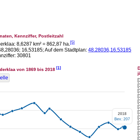
naten, Kennziffer, Postleitzahl
[5]
erklaa:
8,6287
km² =
862,87
ha.
48,28036
;
16,53185
; Auf dem Stadtplan:
48.28036,16.53185
ziffer: 30801
[1]
D
derklaa von 1869 bis 2018
j
elle
[
[
[
[
[
[
[
2018
[
Bev.: 207
[
[
[
[