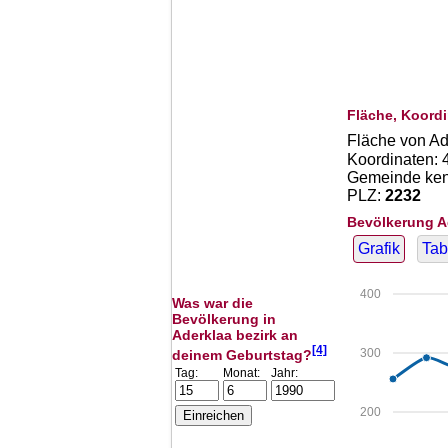
Fläche, Koordi
Fläche von Ad
Koordinaten:
Gemeinde kenn
PLZ:
2232
Bevölkerung A
Grafik
Tab
400
Was war die
Bevölkerung in
Aderklaa bezirk an
[4]
300
deinem Geburtstag?
Tag:
Monat:
Jahr:
200