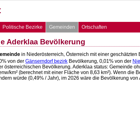
Politische Bezirke
Gemeinden
Ortschaften
e Aderklaa Bevölkerung
emeinde
in Niederösterreich, Österreich mit einer geschätzte
0
% von der
Gänserndorf bezirk
Bevölkerung,
0,01
% von der
Nie
r österreichischen Bevölkerung. Aderklaa status: Gemeinde oh
nw/km² (berechnet mit einer Fläche von
8,63
km²). Wenn die Be
ndern würde (
0,49
% / Jahr), im 2026 wäre die Bevölkerung von