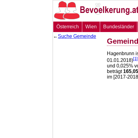
Österreich
Wien
Bundesländer
←
Suche Gemeinde
Gemeind
Hagenbrunn i
[1]
01.01.2018)
und
0,025
% v
beträgt
165,0
im [2017-2018