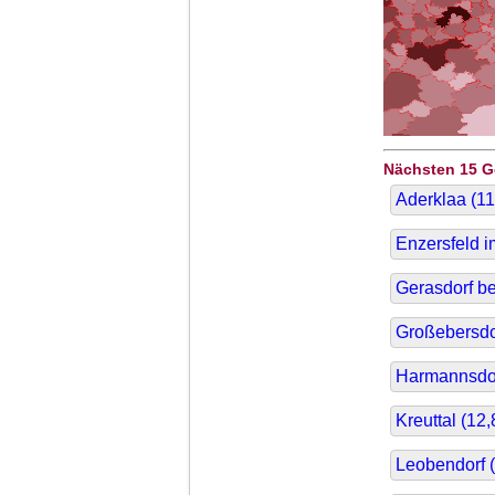
Nächsten 15 
Aderklaa (
11
Enzersfeld i
Gerasdorf be
Großebersdor
Harmannsdor
Kreuttal (
12,
Leobendorf (