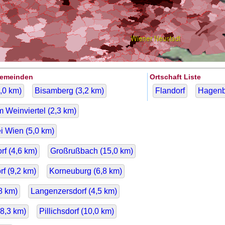
Gemeinden
Ortschaft Liste
,0
km)
Bisamberg (
3,2
km)
Flandorf
Hagenb
m Weinviertel (
2,3
km)
i Wien (
5,0
km)
f (
4,6
km)
Großrußbach (
15,0
km)
f (
9,2
km)
Korneuburg (
6,8
km)
8
km)
Langenzersdorf (
4,5
km)
8,3
km)
Pillichsdorf (
10,0
km)