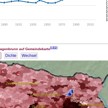
[
[
[
[
[
1890
1910
1930
1950
1970
1990
2010
[1][2]
Hagenbrunn auf Gemeindekarte
Dichte
Wechsel
Hagenbrunn