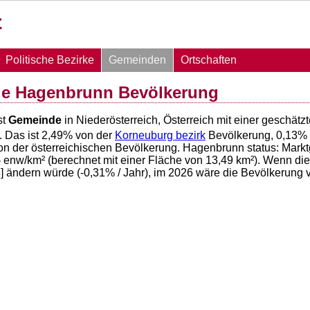
Politische Bezirke
Gemeinden
Ortschaften
e Hagenbrunn Bevölkerung
st
Gemeinde
in Niederösterreich, Österreich mit einer geschät
. Das ist
2,49
% von der
Korneuburg bezirk
Bevölkerung,
0,13
% 
on der österreichischen Bevölkerung. Hagenbrunn status: Mark
5
enw/km² (berechnet mit einer Fläche von
13,49
km²). Wenn die
] ändern würde (
-0,31
% / Jahr), im 2026 wäre die Bevölkerun