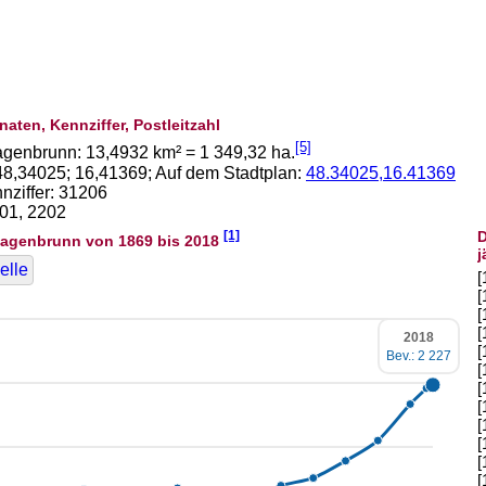
naten, Kennziffer, Postleitzahl
[5]
agenbrunn:
13,4932
km² =
1 349,32
ha.
48,34025
;
16,41369
; Auf dem Stadtplan:
48.34025,16.41369
ziffer: 31206
201, 2202
[1]
D
agenbrunn von 1869 bis 2018
j
elle
[
[
[
[
2018
[
Bev.: 2 227
[
[
[
[
[
[
[