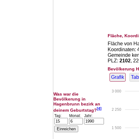
Fläche, Koordi
Fläche von H
Koordinaten:
Gemeinde kenn
PLZ:
2102
, 2
Bevölkerung H
Grafik
Tab
3 000
Was war die
Bevölkerung in
Hagenbrunn bezirk an
[4]
2 250
deinem Geburtstag?
Tag:
Monat:
Jahr:
1 500