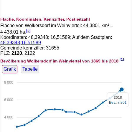
Fläche, Koordinaten, Kennziffer, Postleitzahl
Fläche von Wolkersdorf im Weinviertel:
44,3801
km² =
[5]
4 438,01
ha.
Koordinaten:
48,39348
;
16,51589
; Auf dem Stadtplan:
48.39348,16.51589
Gemeinde kennziffer: 31655
PLZ:
2120
, 2122
[1]
Bevölkerung Wolkersdorf im Weinviertel von 1869 bis 2018
Grafik
Tabelle
8 000
2018
6 000
Bev.: 7 201
4 000