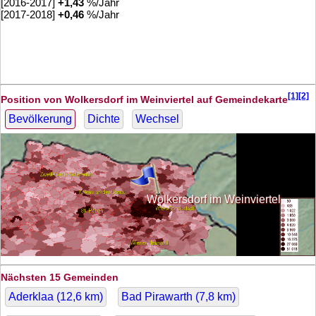
[2016-2017]
+
1,43
%/Jahr
[2017-2018]
+
0,46
%/Jahr
[1][2]
Position von Wolkersdorf im Weinviertel auf Gemeindekarte
Bevölkerung
Dichte
Wechsel
Wolkersdorf im Weinviertel
Nächsten 15 Gemeinden
Aderklaa (
12,6
km)
Bad Pirawarth (
7,8
km)