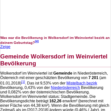
Was war die Bevölkerung in Wolkersdorf im Weinviertel bezirk an
[4]
deinem Geburtstag?
Zeige
Gemeinde Wolkersdorf im Weinviertel
Bevölkerung
Wolkersdorf im Weinviertel ist
Gemeinde
in Niederösterreich,
Österreich mit einer geschätzten Bevölkerung von
7 201
(am
[1]
01.01.2018)
. Das ist
9,53
% von der
Mistelbach bezirk
Bevölkerung,
0,43
% von der
Niederösterreich
Bevölkerung
und
0,082
% von der österreichischen Bevölkerung.
Wolkersdorf im Weinviertel status: Stadtgemeinde. Die
Bevölkerungsdichte beträgt
162,26
enw/km² (berechnet mit
einer Fläche von
44,38
km²). Wenn die Bevölkerung mit gleich
Zeitmaß als im [2017-2018] ändern würde (
0,46
% / Jahr), im