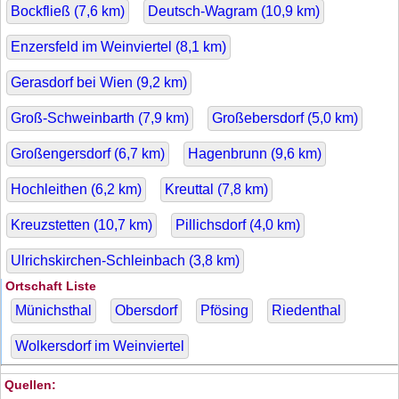
Bockfließ (
7,6
km)
Deutsch-Wagram (
10,9
km)
Enzersfeld im Weinviertel (
8,1
km)
Gerasdorf bei Wien (
9,2
km)
Groß-Schweinbarth (
7,9
km)
Großebersdorf (
5,0
km)
Großengersdorf (
6,7
km)
Hagenbrunn (
9,6
km)
Hochleithen (
6,2
km)
Kreuttal (
7,8
km)
Kreuzstetten (
10,7
km)
Pillichsdorf (
4,0
km)
Ulrichskirchen-Schleinbach (
3,8
km)
Ortschaft Liste
Münichsthal
Obersdorf
Pfösing
Riedenthal
Wolkersdorf im Weinviertel
Quellen: