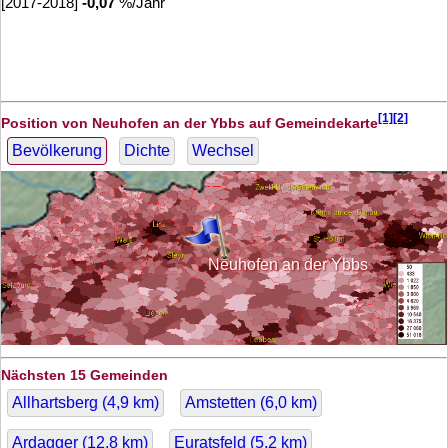
[2017-2018]
-0,07
%/Jahr
[1][2]
Position von Neuhofen an der Ybbs auf Gemeindekarte
Bevölkerung
Dichte
Wechsel
Neuhofen an der Ybbs
Nächsten 15 Gemeinden
Allhartsberg (
4,9
km)
Amstetten (
6,0
km)
Ardagger (
12,8
km)
Euratsfeld (
5,2
km)