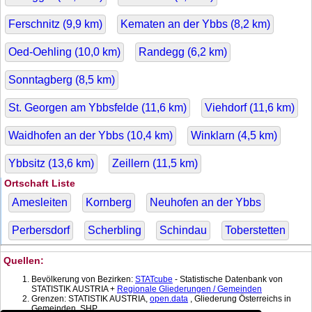
Ferschnitz (
9,9
km)
Kematen an der Ybbs (
8,2
km)
Oed-Oehling (
10,0
km)
Randegg (
6,2
km)
Sonntagberg (
8,5
km)
St. Georgen am Ybbsfelde (
11,6
km)
Viehdorf (
11,6
km)
Waidhofen an der Ybbs (
10,4
km)
Winklarn (
4,5
km)
Ybbsitz (
13,6
km)
Zeillern (
11,5
km)
Ortschaft Liste
Amesleiten
Kornberg
Neuhofen an der Ybbs
Perbersdorf
Scherbling
Schindau
Toberstetten
Quellen:
Bevölkerung von Bezirken:
STATcube
- Statistische Datenbank von
STATISTIK AUSTRIA +
Regionale Gliederungen / Gemeinden
Grenzen: STATISTIK AUSTRIA,
open.data
, Gliederung Österreichs in
Gemeinden, SHP