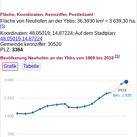
Fläche, Koordinaten, Kennziffer, Postleitzahl
Fläche von Neuhofen an der Ybbs:
36,3930
km² =
3 639,30
ha.
[5]
Koordinaten:
48,05019
;
14,87224
; Auf dem Stadtplan:
48.05019,14.87224
Gemeinde kennziffer: 30520
PLZ:
3364
[1]
Bevölkerung Neuhofen an der Ybbs von 1869 bis 2018
Grafik
Tabelle
3 000
2018
Bev.: 2 930
2 250
1 500
750