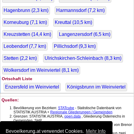
Hagenbrunn (
2,3
km)
Harmannsdorf (
7,2
km)
Korneuburg (
7,1
km)
Kreuttal (
10,5
km)
Kreuzstetten (
14,4
km)
Langenzersdorf (
6,5
km)
Leobendorf (
7,7
km)
Pillichsdorf (
9,3
km)
Stetten (
2,2
km)
Ulrichskirchen-Schleinbach (
8,3
km)
Wolkersdorf im Weinviertel (
8,1
km)
Ortschaft Liste
Enzersfeld im Weinviertel
Königsbrunn im Weinviertel
Quellen:
Bevölkerung von Bezirken:
STATcube
- Statistische Datenbank von
STATISTIK AUSTRIA +
Regionale Gliederungen / Gemeinden
Grenzen: STATISTIK AUSTRIA,
open.data
, Gliederung Österreichs in
Gemeinden, SHP
Koordinatenkonverter MGI Lambert -> WGS 84 mit:
gPoint
1.2 von Brenor
Brophy
Bevoelkerung.at verwendet Cookies.
Mehr Info
Bevölkerung am Datum: Berechnet mit linearer Interpolation aus zwei