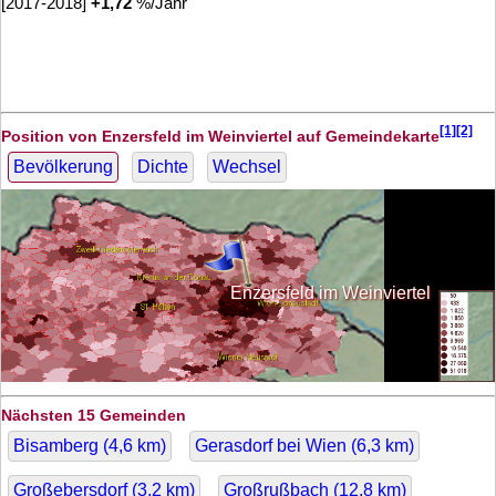
[2017-2018]
+
1,72
%/Jahr
[1][2]
Position von Enzersfeld im Weinviertel auf Gemeindekarte
Bevölkerung
Dichte
Wechsel
Enzersfeld im Weinviertel
Nächsten 15 Gemeinden
Bisamberg (
4,6
km)
Gerasdorf bei Wien (
6,3
km)
Großebersdorf (
3,2
km)
Großrußbach (
12,8
km)