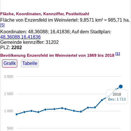
Fläche, Koordinaten, Kennziffer, Postleitzahl
Fläche von Enzersfeld im Weinviertel:
9,8571
km² =
985,71
ha.
[5]
Koordinaten:
48,36088
;
16,41836
; Auf dem Stadtplan:
48.36088,16.41836
Gemeinde kennziffer: 31202
PLZ:
2202
[1]
Bevölkerung Enzersfeld im Weinviertel von 1869 bis 2018
Grafik
Tabelle
2 000
1 500
2018
Bev.: 1 713
1 000
500