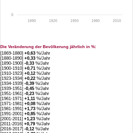
0
1890
1920
1950
1980
2010
Die Veränderung der Bevölkerung jährlich in %:
[1869-1880]
+
0,63
%/Jahr
[1880-1890]
+
0,33
%/Jahr
[1890-1900]
-0,33
%/Jahr
[1900-1910]
+
0,71
%/Jahr
[1910-1923]
+
0,12
%/Jahr
[1923-1934]
+
0,22
%/Jahr
[1934-1939]
-0,39
%/Jahr
[1939-1951]
-0,45
%/Jahr
[1951-1961]
-0,23
%/Jahr
[1961-1971]
+
1,11
%/Jahr
[1971-1981]
+
0,08
%/Jahr
[1981-1991]
+
1,73
%/Jahr
[1991-2001]
+
0,85
%/Jahr
[2001-2011]
+
1,23
%/Jahr
[2011-2016]
+
0,79
%/Jahr
[2016-2017]
-0,12
%/Jahr