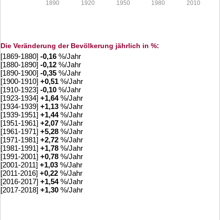
1890
1920
1950
1980
2010
Die Veränderung der Bevölkerung jährlich in %:
[1869-1880]
-0,16
%/Jahr
[1880-1890]
-0,12
%/Jahr
[1890-1900]
-0,35
%/Jahr
[1900-1910]
+
0,51
%/Jahr
[1910-1923]
-0,10
%/Jahr
[1923-1934]
+
1,64
%/Jahr
[1934-1939]
+
1,13
%/Jahr
[1939-1951]
+
1,44
%/Jahr
[1951-1961]
+
2,07
%/Jahr
[1961-1971]
+
5,28
%/Jahr
[1971-1981]
+
2,72
%/Jahr
[1981-1991]
+
1,78
%/Jahr
[1991-2001]
+
0,78
%/Jahr
[2001-2011]
+
1,03
%/Jahr
[2011-2016]
+
0,22
%/Jahr
[2016-2017]
+
1,54
%/Jahr
[2017-2018]
+
1,30
%/Jahr