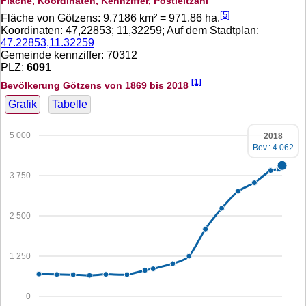
Fläche, Koordinaten, Kennziffer, Postleitzahl
[5]
Fläche von Götzens:
9,7186
km² =
971,86
ha.
Koordinaten:
47,22853
;
11,32259
; Auf dem Stadtplan:
47.22853,11.32259
Gemeinde kennziffer: 70312
PLZ:
6091
[1]
Bevölkerung Götzens von 1869 bis 2018
Grafik
Tabelle
5 000
2018
Bev.: 4 062
3 750
2 500
1 250
0