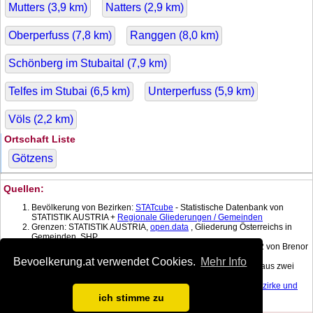
Mutters (
3,9
km)
Natters (
2,9
km)
Oberperfuss (
7,8
km)
Ranggen (
8,0
km)
Schönberg im Stubaital (
7,9
km)
Telfes im Stubai (
6,5
km)
Unterperfuss (
5,9
km)
Völs (
2,2
km)
Ortschaft Liste
Götzens
Quellen:
Bevölkerung von Bezirken:
STATcube
- Statistische Datenbank von
STATISTIK AUSTRIA +
Regionale Gliederungen / Gemeinden
Grenzen: STATISTIK AUSTRIA,
open.data
, Gliederung Österreichs in
Gemeinden, SHP
Koordinatenkonverter MGI Lambert -> WGS 84 mit:
gPoint
1.2 von Brenor
Brophy
Bevoelkerung.at verwendet Cookies.
Mehr Info
Bevölkerung am Datum: Berechnet mit linearer Interpolation aus zwei
nächstgelegenen Daten.
Fläche:
Dauersiedlungsraum der
Gemeinden
, Politischen Bezirke und
Bundesländer
, Gebietsstand 1.1.2017
ich stimme zu