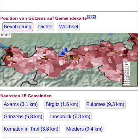
[1][2]
Position von Götzens auf Gemeindekarte
Bevölkerung
Dichte
Wechsel
Götzens
Nächsten 15 Gemeinden
Axams (
3,1
km)
Birgitz (
1,6
km)
Fulpmes (
9,3
km)
Grinzens (
5,8
km)
Innsbruck (
7,3
km)
Kematen in Tirol (
3,8
km)
Mieders (
9,4
km)