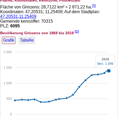
Fläche, Koordinaten, Kennziffer, Postleitzahl
[5]
Fläche von Grinzens:
28,7122
km² =
2 871,22
ha.
Koordinaten:
47,20531
;
11,25409
; Auf dem Stadtplan:
47.20531,11.25409
Gemeinde kennziffer: 70315
PLZ:
6095
[1]
Bevölkerung Grinzens von 1869 bis 2018
Grafik
Tabelle
2 000
2018
Bev.: 1 399
1 500
1 000
500
0