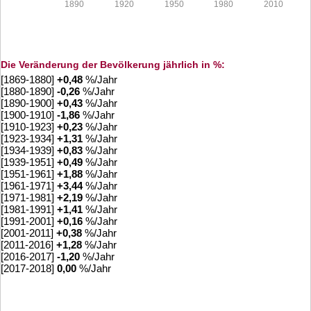
1890
1920
1950
1980
2010
Die Veränderung der Bevölkerung jährlich in %:
[1869-1880]
+
0,48
%/Jahr
[1880-1890]
-0,26
%/Jahr
[1890-1900]
+
0,43
%/Jahr
[1900-1910]
-1,86
%/Jahr
[1910-1923]
+
0,23
%/Jahr
[1923-1934]
+
1,31
%/Jahr
[1934-1939]
+
0,83
%/Jahr
[1939-1951]
+
0,49
%/Jahr
[1951-1961]
+
1,88
%/Jahr
[1961-1971]
+
3,44
%/Jahr
[1971-1981]
+
2,19
%/Jahr
[1981-1991]
+
1,41
%/Jahr
[1991-2001]
+
0,16
%/Jahr
[2001-2011]
+
0,38
%/Jahr
[2011-2016]
+
1,28
%/Jahr
[2016-2017]
-1,20
%/Jahr
[2017-2018]
0,00
%/Jahr