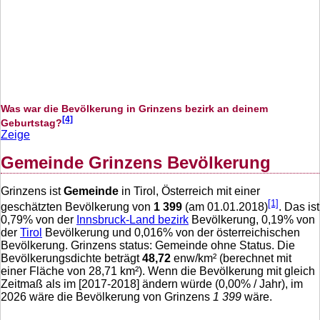
Was war die Bevölkerung in Grinzens bezirk an deinem
[4]
Geburtstag?
Zeige
Gemeinde Grinzens Bevölkerung
Grinzens ist
Gemeinde
in Tirol, Österreich mit einer
[1]
geschätzten Bevölkerung von
1 399
(am 01.01.2018)
. Das ist
0,79
% von der
Innsbruck-Land bezirk
Bevölkerung,
0,19
% von
der
Tirol
Bevölkerung und
0,016
% von der österreichischen
Bevölkerung. Grinzens status: Gemeinde ohne Status. Die
Bevölkerungsdichte beträgt
48,72
enw/km² (berechnet mit
einer Fläche von
28,71
km²). Wenn die Bevölkerung mit gleich
Zeitmaß als im [2017-2018] ändern würde (
0,00
% / Jahr), im
2026 wäre die Bevölkerung von Grinzens
1 399
wäre.