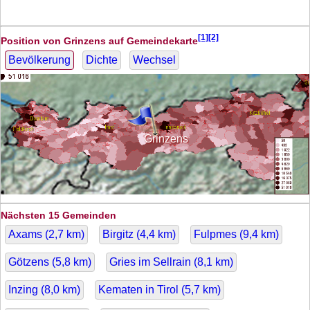
[1][2]
Position von Grinzens auf Gemeindekarte
Bevölkerung
Dichte
Wechsel
Grinzens
Nächsten 15 Gemeinden
Axams (
2,7
km)
Birgitz (
4,4
km)
Fulpmes (
9,4
km)
Götzens (
5,8
km)
Gries im Sellrain (
8,1
km)
Inzing (
8,0
km)
Kematen in Tirol (
5,7
km)