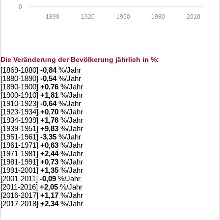
0
1890
1920
1950
1980
2010
Die Veränderung der Bevölkerung jährlich in %:
[1869-1880]
-0,84
%/Jahr
[1880-1890]
-0,54
%/Jahr
[1890-1900]
+
0,76
%/Jahr
[1900-1910]
+
1,81
%/Jahr
[1910-1923]
-0,64
%/Jahr
[1923-1934]
+
0,70
%/Jahr
[1934-1939]
+
1,76
%/Jahr
[1939-1951]
+
9,83
%/Jahr
[1951-1961]
-3,35
%/Jahr
[1961-1971]
+
0,63
%/Jahr
[1971-1981]
+
2,44
%/Jahr
[1981-1991]
+
0,73
%/Jahr
[1991-2001]
+
1,35
%/Jahr
[2001-2011]
-0,09
%/Jahr
[2011-2016]
+
2,05
%/Jahr
[2016-2017]
+
1,17
%/Jahr
[2017-2018]
+
2,34
%/Jahr