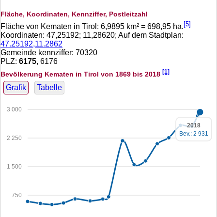
Fläche, Koordinaten, Kennziffer, Postleitzahl
[5]
Fläche von Kematen in Tirol:
6,9895
km² =
698,95
ha.
Koordinaten:
47,25192
;
11,28620
; Auf dem Stadtplan:
47.25192,11.2862
Gemeinde kennziffer: 70320
PLZ:
6175
, 6176
[1]
Bevölkerung Kematen in Tirol von 1869 bis 2018
Grafik
Tabelle
3 000
2018
Bev.: 2 931
2 250
1 500
750