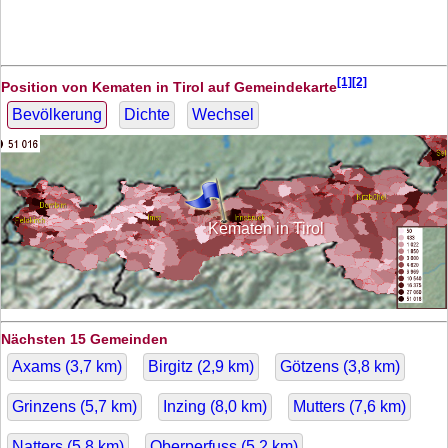
[1][2]
Position von Kematen in Tirol auf Gemeindekarte
Bevölkerung
Dichte
Wechsel
Kematen in Tirol
Nächsten 15 Gemeinden
Axams (
3,7
km)
Birgitz (
2,9
km)
Götzens (
3,8
km)
Grinzens (
5,7
km)
Inzing (
8,0
km)
Mutters (
7,6
km)
Natters (
5,8
km)
Oberperfuss (
5,2
km)