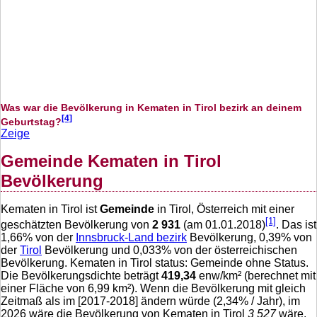
Was war die Bevölkerung in Kematen in Tirol bezirk an deinem
[4]
Geburtstag?
Zeige
Gemeinde Kematen in Tirol
Bevölkerung
Kematen in Tirol ist
Gemeinde
in Tirol, Österreich mit einer
[1]
geschätzten Bevölkerung von
2 931
(am 01.01.2018)
. Das ist
1,66
% von der
Innsbruck-Land bezirk
Bevölkerung,
0,39
% von
der
Tirol
Bevölkerung und
0,033
% von der österreichischen
Bevölkerung. Kematen in Tirol status: Gemeinde ohne Status.
Die Bevölkerungsdichte beträgt
419,34
enw/km² (berechnet mit
einer Fläche von
6,99
km²). Wenn die Bevölkerung mit gleich
Zeitmaß als im [2017-2018] ändern würde (
2,34
% / Jahr), im
2026 wäre die Bevölkerung von Kematen in Tirol
3 527
wäre.