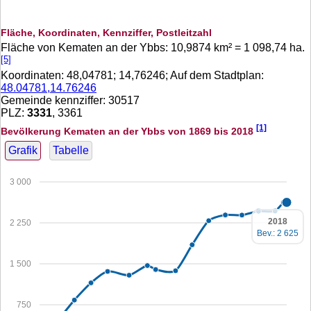
Fläche, Koordinaten, Kennziffer, Postleitzahl
Fläche von Kematen an der Ybbs:
10,9874
km² =
1 098,74
ha.
[5]
Koordinaten:
48,04781
;
14,76246
; Auf dem Stadtplan:
48.04781,14.76246
Gemeinde kennziffer: 30517
PLZ:
3331
, 3361
[1]
Bevölkerung Kematen an der Ybbs von 1869 bis 2018
Grafik
Tabelle
3 000
2018
2 250
Bev.: 2 625
1 500
750