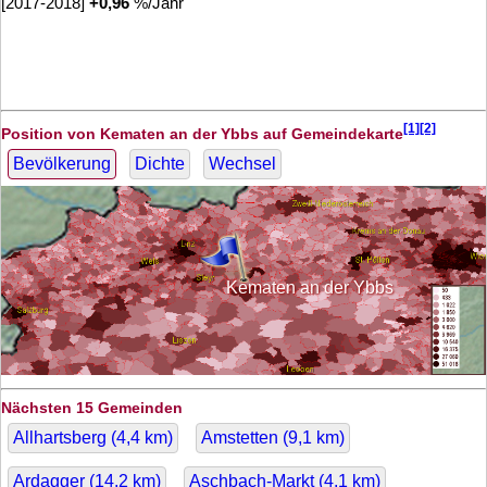
[2017-2018]
+
0,96
%/Jahr
[1][2]
Position von Kematen an der Ybbs auf Gemeindekarte
Bevölkerung
Dichte
Wechsel
Kematen an der Ybbs
Nächsten 15 Gemeinden
Allhartsberg (
4,4
km)
Amstetten (
9,1
km)
Ardagger (
14,2
km)
Aschbach-Markt (
4,1
km)