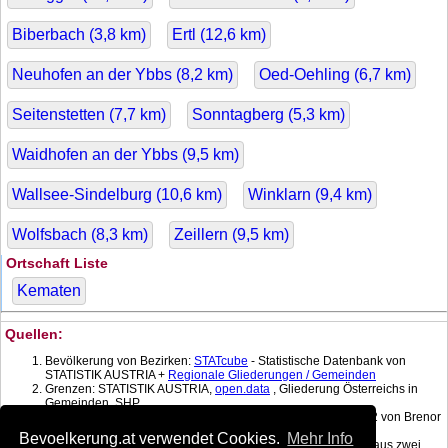
Biberbach (
3,8
km)
Ertl (
12,6
km)
Neuhofen an der Ybbs (
8,2
km)
Oed-Oehling (
6,7
km)
Seitenstetten (
7,7
km)
Sonntagberg (
5,3
km)
Waidhofen an der Ybbs (
9,5
km)
Wallsee-Sindelburg (
10,6
km)
Winklarn (
9,4
km)
Wolfsbach (
8,3
km)
Zeillern (
9,5
km)
Ortschaft Liste
Kematen
Quellen:
Bevölkerung von Bezirken:
STATcube
- Statistische Datenbank von
STATISTIK AUSTRIA +
Regionale Gliederungen / Gemeinden
Grenzen: STATISTIK AUSTRIA,
open.data
, Gliederung Österreichs in
Gemeinden, SHP
Koordinatenkonverter MGI Lambert -> WGS 84 mit:
gPoint
1.2 von Brenor
Brophy
Bevoelkerung.at verwendet Cookies.
Mehr Info
Bevölkerung am Datum: Berechnet mit linearer Interpolation aus zwei