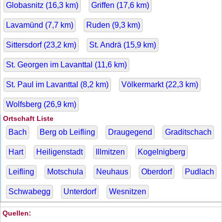
Globasnitz (
16,3
km)
Griffen (
17,6
km)
Lavamünd (
7,7
km)
Ruden (
9,3
km)
Sittersdorf (
23,2
km)
St. Andrä (
15,9
km)
St. Georgen im Lavanttal (
11,6
km)
St. Paul im Lavanttal (
8,2
km)
Völkermarkt (
22,3
km)
Wolfsberg (
26,9
km)
Ortschaft Liste
Bach
Berg ob Leifling
Draugegend
Graditschach
Hart
Heiligenstadt
Illmitzen
Kogelnigberg
Leifling
Motschula
Neuhaus
Oberdorf
Pudlach
Schwabegg
Unterdorf
Wesnitzen
Quellen: