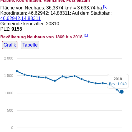
Fläche, Koordinaten, Kennziffer, Postleitzahl
[5]
Fläche von Neuhaus:
36,3374
km² =
3 633,74
ha.
Koordinaten:
46,62942
;
14,88311
; Auf dem Stadtplan:
46.62942,14.88311
Gemeinde kennziffer: 20810
PLZ:
9155
[1]
Bevölkerung Neuhaus von 1869 bis 2018
Grafik
Tabelle
2 000
1 500
2018
Bev.: 1 040
1 000
500
0