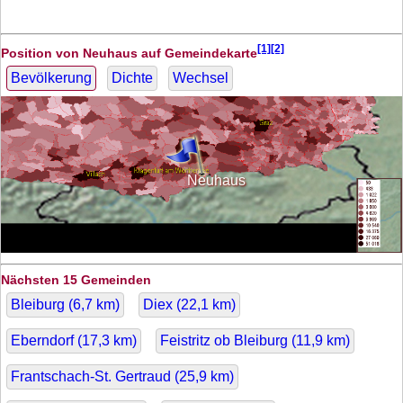
[1][2]
Position von Neuhaus auf Gemeindekarte
Bevölkerung
Dichte
Wechsel
Neuhaus
Nächsten 15 Gemeinden
Bleiburg (
6,7
km)
Diex (
22,1
km)
Eberndorf (
17,3
km)
Feistritz ob Bleiburg (
11,9
km)
Frantschach-St. Gertraud (
25,9
km)