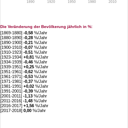
1890
1920
1950
1980
2010
Die Veränderung der Bevölkerung jährlich in %:
[1869-1880]
-0,58
%/Jahr
[1880-1890]
-0,28
%/Jahr
[1890-1900]
-0,21
%/Jahr
[1900-1910]
-0,07
%/Jahr
[1910-1923]
-0,51
%/Jahr
[1923-1934]
+
0,81
%/Jahr
[1934-1939]
-0,46
%/Jahr
[1939-1951]
+
0,25
%/Jahr
[1951-1961]
-0,62
%/Jahr
[1961-1971]
-0,53
%/Jahr
[1971-1981]
-0,37
%/Jahr
[1981-1991]
+
0,02
%/Jahr
[1991-2001]
-0,39
%/Jahr
[2001-2011]
-1,13
%/Jahr
[2011-2016]
-1,48
%/Jahr
[2016-2017]
+
1,56
%/Jahr
[2017-2018]
0,00
%/Jahr