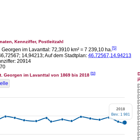
naten, Kennziffer, Postleitzahl
[5]
. Georgen im Lavanttal:
72,3910
km² =
7 239,10
ha.
46,72567
;
14,94213
; Auf dem Stadtplan:
46.72567,14.94213
ziffer: 20914
470
[1]
D
t. Georgen im Lavanttal von 1869 bis 2018
j
elle
[
[
[
[
[
2018
[
Bev.: 1 981
[
[
[
[
[