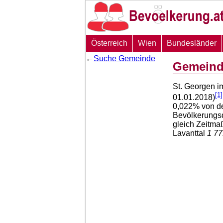
Österreich
Wien
Bundesländer
←
Suche Gemeinde
Gemeinde
St. Georgen im
[1]
01.01.2018)
0,022
% von de
Bevölkerungsd
gleich Zeitma
Lavanttal
1 77