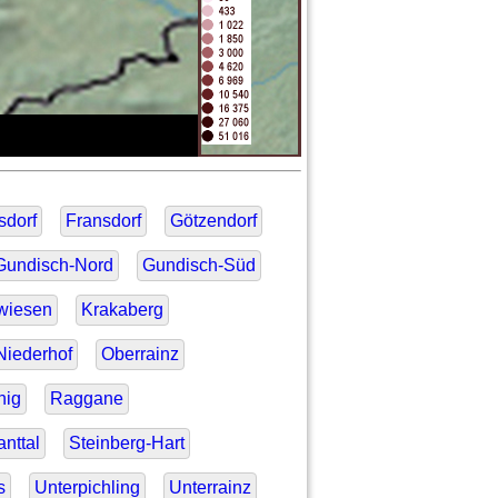
sdorf
Fransdorf
Götzendorf
Gundisch-Nord
Gundisch-Süd
wiesen
Krakaberg
Niederhof
Oberrainz
nig
Raggane
nttal
Steinberg-Hart
s
Unterpichling
Unterrainz