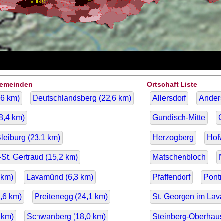
Gemeinden
Ortschaft Liste
,6
km)
Deutschlandsberg (
22,6
km)
Allersdorf
Ander
8,4
km)
Gundisch-Mitte
Bleiburg (
23,1
km)
Herzogberg
Hof
St. Gertraud (
15,2
km)
Matschenbloch
km)
Lavamünd (
6,3
km)
Pfaffendorf
Pont
,6
km)
Preitenegg (
24,1
km)
St. Georgen im Lava
km)
Schwanberg (
18,0
km)
Steinberg-Oberhau