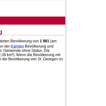
g
hätzten Bevölkerung von
1 981
(am
on der
Kärnten
Bevölkerung und
us: Gemeinde ohne Status. Die
2,39
km²). Wenn die Bevölkerung mit
re die Bevölkerung von St. Georgen im