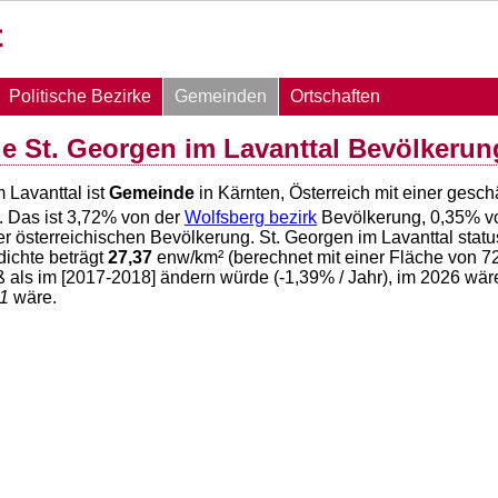
Politische Bezirke
Gemeinden
Ortschaften
 St. Georgen im Lavanttal Bevölkerun
 Lavanttal ist
Gemeinde
in Kärnten, Österreich mit einer gesc
. Das ist
3,72
% von der
Wolfsberg bezirk
Bevölkerung,
0,35
% v
r österreichischen Bevölkerung. St. Georgen im Lavanttal stat
ichte beträgt
27,37
enw/km² (berechnet mit einer Fläche von
7
ß als im [2017-2018] ändern würde (
-1,39
% / Jahr), im 2026 wä
1
wäre.