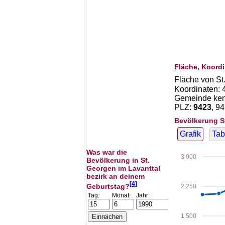
Fläche, Koordi
Fläche von St
Koordinaten:
Gemeinde kenn
PLZ:
9423
, 9
Bevölkerung S
Grafik
Tab
Was war die
3 000
Bevölkerung in St.
Georgen im Lavanttal
bezirk an deinem
[4]
Geburtstag?
2 250
Tag:
Monat:
Jahr:
1 500