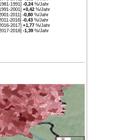
1981-1991]
-0,24
%/Jahr
1991-2001]
+
0,42
%/Jahr
2001-2011]
-0,80
%/Jahr
2011-2016]
-0,43
%/Jahr
2016-2017]
+
1,77
%/Jahr
2017-2018]
-1,39
%/Jahr
tal