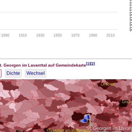
[
[
[
[
[
[
1890
1910
1930
1950
1970
1990
2010
[1][2]
t. Georgen im Lavanttal auf Gemeindekarte
Dichte
Wechsel
St. Georgen im Lavant