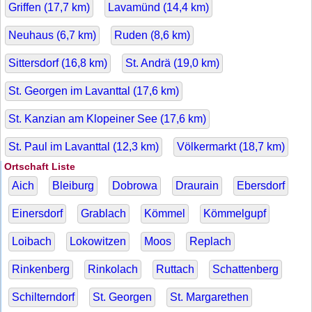
Griffen (
17,7
km)
Lavamünd (
14,4
km)
Neuhaus (
6,7
km)
Ruden (
8,6
km)
Sittersdorf (
16,8
km)
St. Andrä (
19,0
km)
St. Georgen im Lavanttal (
17,6
km)
St. Kanzian am Klopeiner See (
17,6
km)
St. Paul im Lavanttal (
12,3
km)
Völkermarkt (
18,7
km)
Ortschaft Liste
Aich
Bleiburg
Dobrowa
Draurain
Ebersdorf
Einersdorf
Grablach
Kömmel
Kömmelgupf
Loibach
Lokowitzen
Moos
Replach
Rinkenberg
Rinkolach
Ruttach
Schattenberg
Schilterndorf
St. Georgen
St. Margarethen