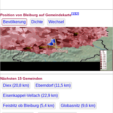
[1][2]
Position von Bleiburg auf Gemeindekarte
Bevölkerung
Dichte
Wechsel
Bleiburg
Nächsten 15 Gemeinden
Diex (
20,8
km)
Eberndorf (
11,5
km)
Eisenkappel-Vellach (
22,9
km)
Feistritz ob Bleiburg (
5,4
km)
Globasnitz (
9,6
km)