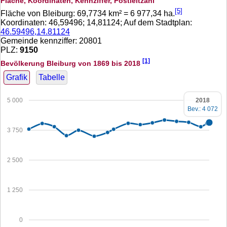
Fläche, Koordinaten, Kennziffer, Postleitzahl
[5]
Fläche von Bleiburg:
69,7734
km² =
6 977,34
ha.
Koordinaten:
46,59496
;
14,81124
; Auf dem Stadtplan:
46.59496,14.81124
Gemeinde kennziffer: 20801
PLZ:
9150
[1]
Bevölkerung Bleiburg von 1869 bis 2018
Grafik
Tabelle
5 000
2018
Bev.: 4 072
3 750
2 500
1 250
0