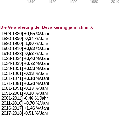
1890
1920
1950
1980
2010
Die Veränderung der Bevölkerung jährlich in %:
[1869-1880]
+
0,55
%/Jahr
[1880-1890]
-0,34
%/Jahr
[1890-1900]
-1,00
%/Jahr
[1900-1910]
+
0,62
%/Jahr
[1910-1923]
-0,53
%/Jahr
[1923-1934]
+
0,40
%/Jahr
[1934-1939]
+
0,72
%/Jahr
[1939-1951]
+
0,53
%/Jahr
[1951-1961]
-0,13
%/Jahr
[1961-1971]
+
0,18
%/Jahr
[1971-1981]
+
0,28
%/Jahr
[1981-1991]
-0,13
%/Jahr
[1991-2001]
-0,10
%/Jahr
[2001-2011]
-0,46
%/Jahr
[2011-2016]
+
0,70
%/Jahr
[2016-2017]
+
1,46
%/Jahr
[2017-2018]
-0,51
%/Jahr