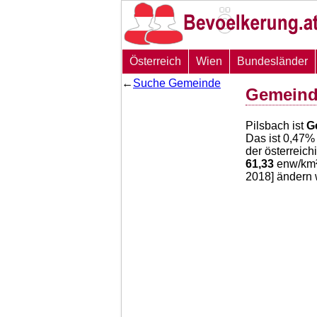
Österreich
Wien
Bundesländer
←
Suche Gemeinde
Gemeind
Pilsbach ist
G
Das ist
0,47
% 
der österreic
61,33
enw/km² 
2018] ändern 