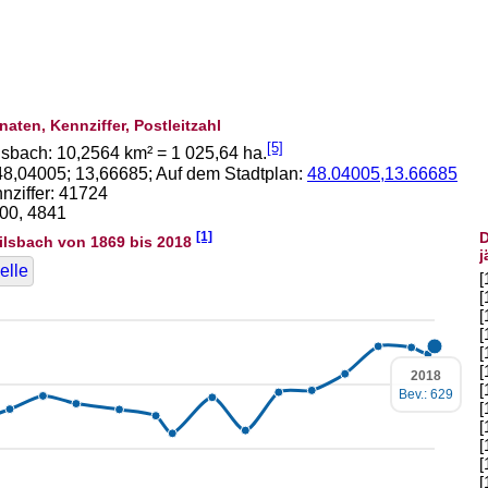
naten, Kennziffer, Postleitzahl
[5]
lsbach:
10,2564
km² =
1 025,64
ha.
48,04005
;
13,66685
; Auf dem Stadtplan:
48.04005,13.66685
ziffer: 41724
800, 4841
[1]
D
ilsbach von 1869 bis 2018
j
elle
[
[
[
[
[
[
2018
[
Bev.: 629
[
[
[
[
[