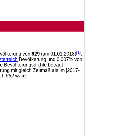
[1]
Bevölkerung von
629
(am 01.01.2018)
.
terreich
Bevölkerung und
0,007
% von
ie Bevölkerungsdichte beträgt
ung mit gleich Zeitmaß als im [2017-
ach
662
wäre.