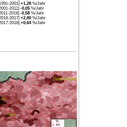
1991-2001]
+
1,28
%/Jahr
2001-2011]
-0,05
%/Jahr
2011-2016]
-0,58
%/Jahr
2016-2017]
+
2,80
%/Jahr
2017-2018]
+
0,64
%/Jahr