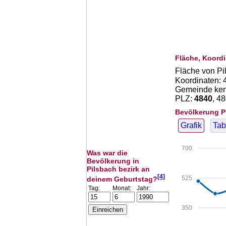
Fläche, Koordi
Fläche von Pi
Koordinaten:
Gemeinde kenn
PLZ:
4840
, 4
Bevölkerung P
Grafik
Tab
700
Was war die
Bevölkerung in
Pilsbach bezirk an
[4]
525
deinem Geburtstag?
Tag:
Monat:
Jahr:
350