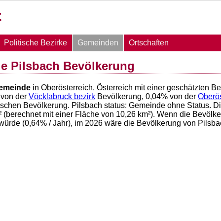
Politische Bezirke
Gemeinden
Ortschaften
e Pilsbach Bevölkerung
emeinde
in Oberösterreich, Österreich mit einer geschätzten 
von der
Vöcklabruck bezirk
Bevölkerung,
0,04
% von der
Oberös
hischen Bevölkerung. Pilsbach status: Gemeinde ohne Status. D
(berechnet mit einer Fläche von
10,26
km²). Wenn die Bevölker
würde (
0,64
% / Jahr), im 2026 wäre die Bevölkerung von Pilsb