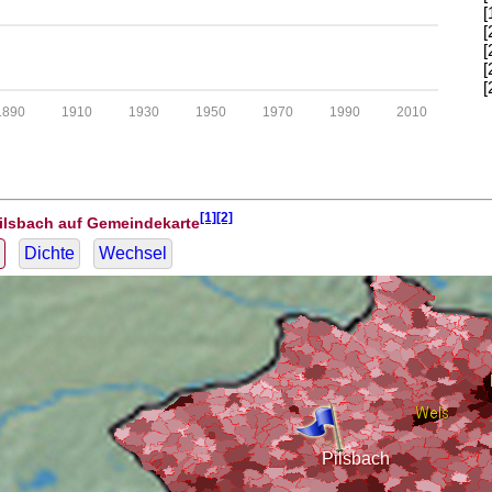
[
[
[
[
[
1890
1910
1930
1950
1970
1990
2010
[1][2]
Pilsbach auf Gemeindekarte
Dichte
Wechsel
Pilsbach