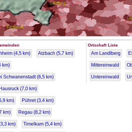
Gemeinden
Ortschaft Liste
hheim (
4,5
km)
Atzbach (
5,7
km)
Am Landlberg
E
4
km)
Mittereinwald
Ob
ei Schwanenstadt (
6,5
km)
Untereinwald
Un
Hausruck (
7,0
km)
5,9
km)
Pühret (
3,4
km)
7
km)
Regau (
8,2
km)
(
3,3
km)
Timelkam (
5,4
km)