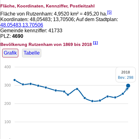
Fläche, Koordinaten, Kennziffer, Postleitzahl
[5]
Fläche von Rutzenham:
4,9520
km² =
495,20
ha.
Koordinaten:
48,05483
;
13,70506
; Auf dem Stadtplan:
48.05483,13.70506
Gemeinde kennziffer: 41733
PLZ:
4690
[1]
Bevölkerung Rutzenham von 1869 bis 2018
Grafik
Tabelle
400
2018
Bev.: 298
300
200
100