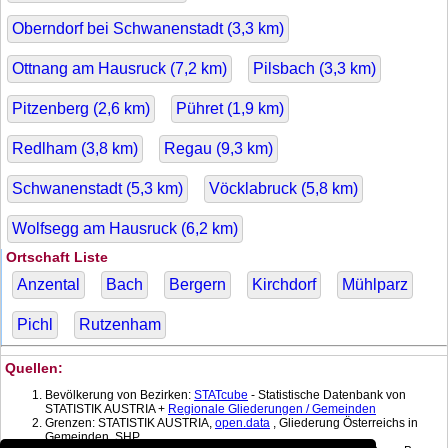
Oberndorf bei Schwanenstadt (
3,3
km)
Ottnang am Hausruck (
7,2
km)
Pilsbach (
3,3
km)
Pitzenberg (
2,6
km)
Pühret (
1,9
km)
Redlham (
3,8
km)
Regau (
9,3
km)
Schwanenstadt (
5,3
km)
Vöcklabruck (
5,8
km)
Wolfsegg am Hausruck (
6,2
km)
Ortschaft Liste
Anzental
Bach
Bergern
Kirchdorf
Mühlparz
Pichl
Rutzenham
Quellen:
Bevölkerung von Bezirken:
STATcube
- Statistische Datenbank von
STATISTIK AUSTRIA +
Regionale Gliederungen / Gemeinden
Grenzen: STATISTIK AUSTRIA,
open.data
, Gliederung Österreichs in
Gemeinden, SHP