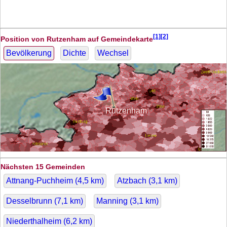
[1][2]
Position von Rutzenham auf Gemeindekarte
Bevölkerung
Dichte
Wechsel
Rutzenham
Nächsten 15 Gemeinden
Attnang-Puchheim (
4,5
km)
Atzbach (
3,1
km)
Desselbrunn (
7,1
km)
Manning (
3,1
km)
Niederthalheim (
6,2
km)