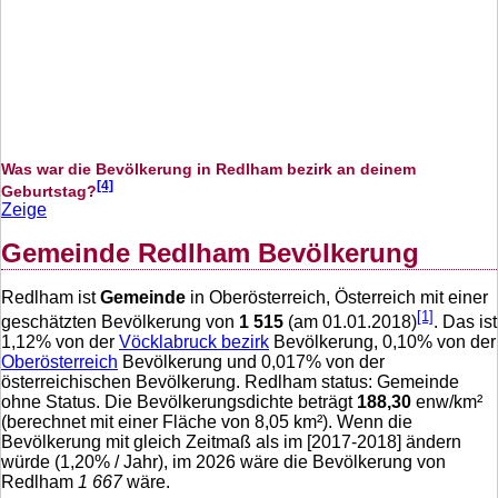
Was war die Bevölkerung in Redlham bezirk an deinem
[4]
Geburtstag?
Zeige
Gemeinde Redlham Bevölkerung
Redlham ist
Gemeinde
in Oberösterreich, Österreich mit einer
[1]
geschätzten Bevölkerung von
1 515
(am 01.01.2018)
. Das ist
1,12
% von der
Vöcklabruck bezirk
Bevölkerung,
0,10
% von der
Oberösterreich
Bevölkerung und
0,017
% von der
österreichischen Bevölkerung. Redlham status: Gemeinde
ohne Status. Die Bevölkerungsdichte beträgt
188,30
enw/km²
(berechnet mit einer Fläche von
8,05
km²). Wenn die
Bevölkerung mit gleich Zeitmaß als im [2017-2018] ändern
würde (
1,20
% / Jahr), im 2026 wäre die Bevölkerung von
Redlham
1 667
wäre.