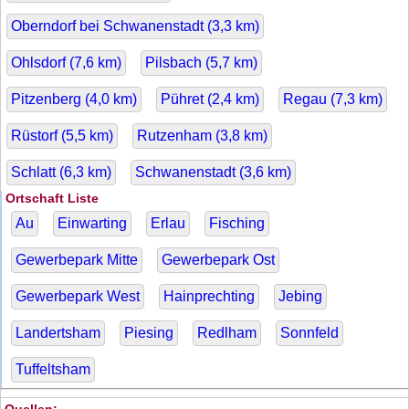
Oberndorf bei Schwanenstadt (
3,3
km)
Ohlsdorf (
7,6
km)
Pilsbach (
5,7
km)
Pitzenberg (
4,0
km)
Pühret (
2,4
km)
Regau (
7,3
km)
Rüstorf (
5,5
km)
Rutzenham (
3,8
km)
Schlatt (
6,3
km)
Schwanenstadt (
3,6
km)
Ortschaft Liste
Au
Einwarting
Erlau
Fisching
Gewerbepark Mitte
Gewerbepark Ost
Gewerbepark West
Hainprechting
Jebing
Landertsham
Piesing
Redlham
Sonnfeld
Tuffeltsham
Quellen: