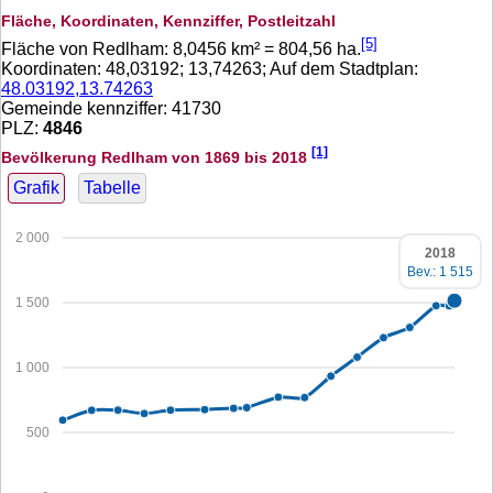
Fläche, Koordinaten, Kennziffer, Postleitzahl
[5]
Fläche von Redlham:
8,0456
km² =
804,56
ha.
Koordinaten:
48,03192
;
13,74263
; Auf dem Stadtplan:
48.03192,13.74263
Gemeinde kennziffer: 41730
PLZ:
4846
[1]
Bevölkerung Redlham von 1869 bis 2018
Grafik
Tabelle
2 000
2018
Bev.: 1 515
1 500
1 000
500