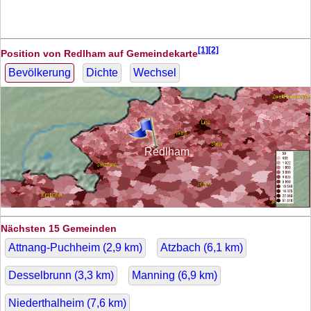
[1][2]
Position von Redlham auf Gemeindekarte
Bevölkerung
Dichte
Wechsel
Redlham
Nächsten 15 Gemeinden
Attnang-Puchheim (
2,9
km)
Atzbach (
6,1
km)
Desselbrunn (
3,3
km)
Manning (
6,9
km)
Niederthalheim (
7,6
km)