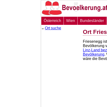
Österreich
Wien
Bundesländer
←
Ort suche
Ort Frie
Friesenegg is
Bevölkerung 
Linz-Land bez
Bevölkerung
.
wäre die Bev