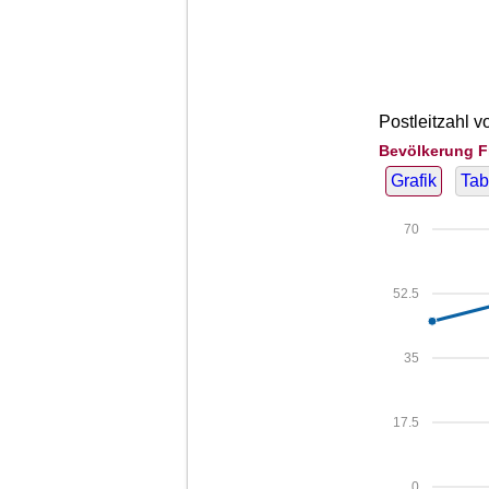
Postleitzahl v
Bevölkerung F
Grafik
Tab
70
52.5
35
17.5
0