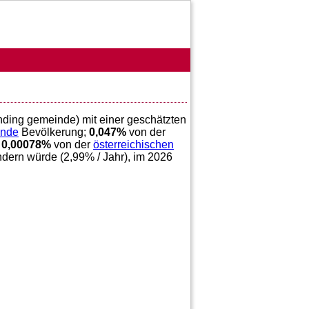
onding gemeinde) mit einer geschätzten
inde
Bevölkerung;
0,047
%
von der
d
0,00078
%
von der
österreichischen
ndern würde (
2,99
% / Jahr), im 2026