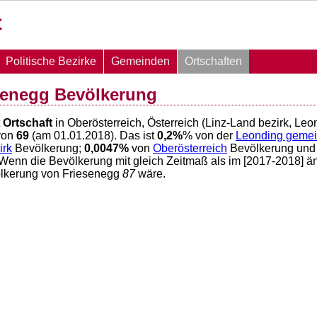
Politische Bezirke
Gemeinden
Ortschaften
senegg Bevölkerung
t
Ortschaft
in Oberösterreich, Österreich (Linz-Land bezirk, Le
von
69
(am 01.01.2018). Das ist
0,2
%
% von der
Leonding geme
irk
Bevölkerung;
0,0047
%
von
Oberösterreich
Bevölkerung un
 Wenn die Bevölkerung mit gleich Zeitmaß als im [2017-2018] ä
ölkerung von Friesenegg
87
wäre.