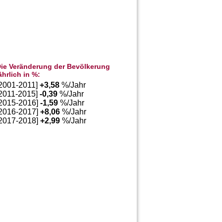
ie Veränderung der Bevölkerung
ährlich in %:
[2001-2011]
+
3,58
%/Jahr
[2011-2015]
-0,39
%/Jahr
[2015-2016]
-1,59
%/Jahr
[2016-2017]
+
8,06
%/Jahr
[2017-2018]
+
2,99
%/Jahr